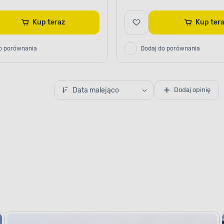
Kup teraz
Kup te
o porównania
Dodaj do porównania
Data malejąco
Dodaj opinię