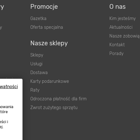
wy
Promocje
O nas
Gazetka
Kim jesteśmy
y
Oferta specjalna
Aktualności
Nasze zobowią
Nasze sklepy
Kontakt
Porady
Sklepy
Usługi
Dostawa
wnienia
Karty podarunkowe
ywatności
ową
Raty
Odroczona płatność dla firm
onowania
Zwrot zużytego sprzętu
które
ści i
j.