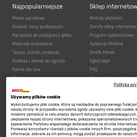
Najpopularniejsze
Sklep interneto
Meble ogrodowe
Metody płatności
Kosiarki, kosy, podkaszarki
Zwroty sklep internetow
Narzędzia do pielęgnacji gleby
Program lojalnościowy
Materiały budowlane
Aplikacja Mobilna
Tarasy, ścieżki, podjazdy
Strefa Marek
Podłoża i ziemie do ogrodu
Zgłoś błąd
Karma dla psa
FAQ
Ogród
Prawny obowiązek zape
Polityka pr
Farby wewnętrzne białe
zgodności towaru z um
Elektryka
Program Brico PRO
Używamy plików cookie
Panele
Wykorzystujemy pliki cookie, które są niezbędne do poprawnego funkcj
Regulaminy
naszej strony. W przypadku wyrażenia zgody używamy inne pliki cookie, 
Elektronarzędzia
możemy zamieścić w celu analizy danych dotyczących odwiedzających,
ulepszenia naszej strony internetowej, pokazania spersonalizowanych tre
Płytki
Regulaminy
zapewnienia Państwu wspaniałego doświadczenia na stronie internetowe
Panele podłogowe
Ponieważ korzystamy również z plików cookie innych firm, poszczególne
Polityka prywatności
informacje, zebrane za ich pomocą, mogą zostać przekazane do naszych