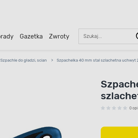
rady
Gazetka
Zwroty
Szpachle do gładzi, scian
>
Szpachelka 40 mm stal szlachetna uchwyt 
Szpache
szlache
0 opi