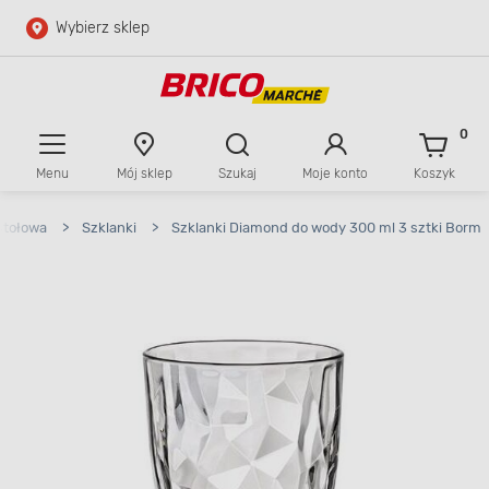
Wybierz sklep
Przejdź do głównej zawartości
Przejdź do wyszukiwarki
0
Menu
Mój sklep
Szukaj
Moje konto
Koszyk
Przejdź do kontaktu
stołowa
>
Szklanki
>
Szklanki Diamond do wody 300 ml 3 sztki Borm