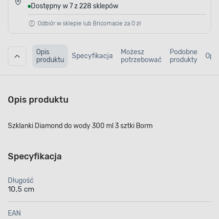
Dostępny w 7 z 228 sklepów
Odbiór w sklepie lub Bricomacie za 0 zł
Opis
Możesz
Podobne
Specyfikacja
Opin
produktu
potrzebować
produkty
Opis produktu
Szklanki Diamond do wody 300 ml 3 sztki Borm
Specyfikacja
Długość
10,5 cm
EAN