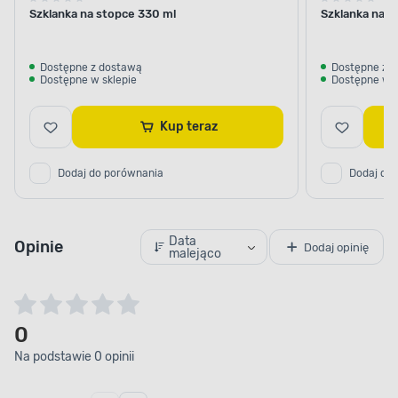
Szklanka na stopce 330 ml
Szklanka na s
Dostępne z dostawą
Dostępne z 
Dostępne w sklepie
Dostępne w s
Kup teraz
Dodaj do porównania
Dodaj do
Data
Opinie
Dodaj opinię
malejąco
0
Na podstawie 0 opinii