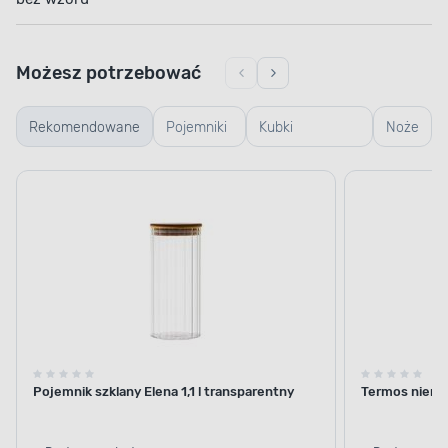
Możesz potrzebować
Rekomendowane
Pojemniki
Kubki
Noże
szklane
termiczne i
termosy
Pojemnik szklany Elena 1,1 l transparentny
Termos nierdz