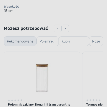
Wysokość
15 cm
Możesz potrzebować
Rekomendowane
Pojemniki
Kubki
Noże
szklane
termiczne i
termosy
Pojemnik szklany Elena 1,1 l transparentny
Termos nierdz