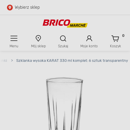
Wybierz sklep
Przejdź do głównej zawartości
Przejdź do wyszukiwarki
0
Menu
Mój sklep
Szukaj
Moje konto
Koszyk
Przejdź do kontaktu
anki
>
Szklanka wysoka KARAT 330 ml komplet: 6 sztuk transparentny