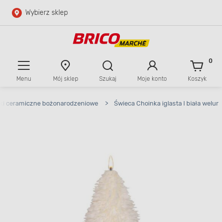
Wybierz sklep
Przejdź do głównej zawartości
Przejdź do wyszukiwarki
0
Menu
Mój sklep
Szukaj
Moje konto
Koszyk
Przejdź do kontaktu
inki ceramiczne bożonarodzeniowe
>
Świeca Choinka iglasta l biała welur