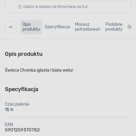
Odbiór w sklepie lub Bricomacie za 0 zł
Opis
Możesz
Podobne
Specyfikacja
Opin
produktu
potrzebować
produkty
Opis produktu
Świeca Choinka iglasta l biała welur
Specyfikacja
Czas palenia
15 h
EAN
5901259370782