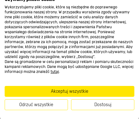
Wykorzystujemy pliki cookie, które są niezbędne do poprawnego
Kontakt do sklepu
funkcjonowania naszej strony. W przypadku wyrażenia zgody używamy
inne pliki cookie, które możemy zamieścić w celu analizy danych
dotyczących odwiedzających, ulepszenia naszej strony internetowej,
pokazania spersonalizowanych treści i zapewnienia Państwu
Strefa biznesu
wspaniałego doświadczenia na stronie internetowej. Ponieważ
korzystamy również z plików cookie innych firm, poszczególne
informacje, zebrane za ich pomocą, mogą zostać przekazane do naszych
partnerów, którzy mogą połączyć je z informacjami już posiadanymi. Aby
uzyskać więcej informacji na temat plików cookie, których używamy, lub
udzielić zgody na poszczególne, wybierz „Dostosuj”.
Dołącz do nas
Dane są gromadzone w celu personalizacji reklam i pomiaru skuteczności
kampanii reklamowych. Dane mogą być udostępniane Google LLC, więcej
informacji można znaleźć
tutaj
.
Metody płatności
Akceptuj wszystkie
Odrzuć wszystkie
Dostosuj
Informacje handlowe o towarach i ich cenach podane na stronach serwisu:
Kup teraz
https://www.bricomarche.pl/
nie stanowią oferty, a są wyłącznie
zaproszeniem do zawarcia umowy w rozumieniu art. 71 Kodeksu cywilnego.