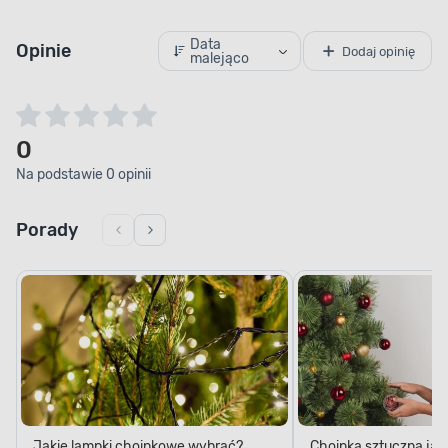
Data
Opinie
Dodaj opinię
malejąco
0
Na podstawie 0 opinii
Porady
Jakie lampki choinkowe wybrać?
Choinka sztuczna jak