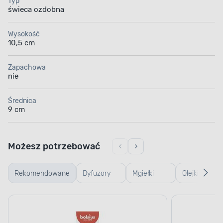
Typ
świeca ozdobna
Wysokość
10,5 cm
Zapachowa
nie
Średnica
9 cm
Możesz potrzebować
Rekomendowane
Dyfuzory
Mgiełki
Olejki
zapachowe
zapachowe
zapachowe