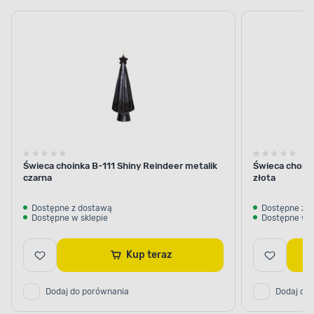
Świeca choinka B-111 Shiny Reindeer metalik
Świeca choink
czarna
złota
Dostępne z dostawą
Dostępne z 
Dostępne w sklepie
Dostępne w s
Kup teraz
Dodaj do porównania
Dodaj do