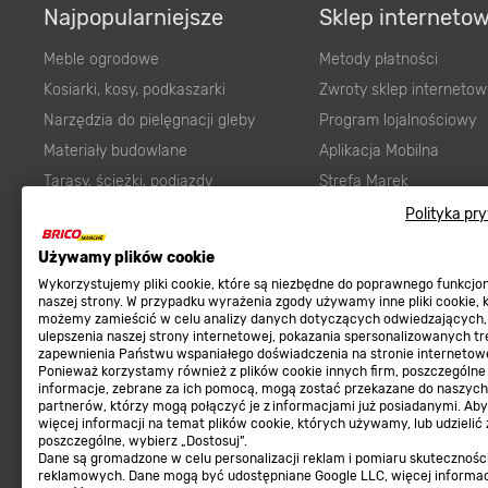
Najpopularniejsze
Sklep interneto
Meble ogrodowe
Metody płatności
Kosiarki, kosy, podkaszarki
Zwroty sklep internetow
Narzędzia do pielęgnacji gleby
Program lojalnościowy
Materiały budowlane
Aplikacja Mobilna
Tarasy, ścieżki, podjazdy
Strefa Marek
Podłoża i ziemie do ogrodu
Zgłoś błąd
Polityka pr
Karma dla psa
FAQ
Używamy plików cookie
Ogród
Prawny obowiązek zape
Wykorzystujemy pliki cookie, które są niezbędne do poprawnego funkcj
Farby wewnętrzne białe
zgodności towaru z um
naszej strony. W przypadku wyrażenia zgody używamy inne pliki cookie, 
możemy zamieścić w celu analizy danych dotyczących odwiedzających,
Elektryka
Program Brico PRO
ulepszenia naszej strony internetowej, pokazania spersonalizowanych tre
zapewnienia Państwu wspaniałego doświadczenia na stronie internetowe
Panele
Ponieważ korzystamy również z plików cookie innych firm, poszczególne
Regulaminy
informacje, zebrane za ich pomocą, mogą zostać przekazane do naszych
Elektronarzędzia
partnerów, którzy mogą połączyć je z informacjami już posiadanymi. Ab
Płytki
więcej informacji na temat plików cookie, których używamy, lub udzielić
Regulaminy
poszczególne, wybierz „Dostosuj”.
Panele podłogowe
Dane są gromadzone w celu personalizacji reklam i pomiaru skutecznośc
Polityka prywatności
reklamowych. Dane mogą być udostępniane Google LLC, więcej informa
Płyty OSB/HDF