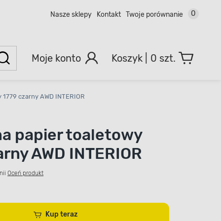
0
Nasze sklepy
Kontakt
Twoje porównanie
Moje konto
0 szt.
wy 1779 czarny AWD INTERIOR
na papier toaletowy
arny AWD INTERIOR
nii
Oceń produkt
Kup teraz