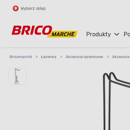
Wybierz sklep
Przejdź do głównej zawartości
Przejdź do wyszukiwarki
Produkty
Po
Przejdź do kontaktu
Bricomarché
>
Łazienka
>
Akcesoria łazienkowe
>
Akcesoria