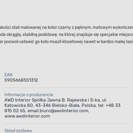
jakości stali malowanej na kolor czarny z pięknym, matowym wykończen
ada okrągłą, stabilną podstawę, na której znajduje się specjalne miej
ar pozwoli ustawić go koło muszli klozetowej nawet w bardzo małej łazi
EAN
5905668551312
Informacje o producencie
AWD Interior Spółka Jawna B. Rajewska i S-ka, ul.
Katowicka 80, 43-346 Bielsko-Biała, Polska, tel: +48 33
815 02 65, email:biuro@awdinterior.com,
www.awdinterior.com
Skład zestawu