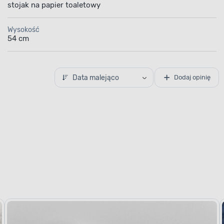
stojak na papier toaletowy
Wysokość
54 cm
Data malejąco
Dodaj opinię