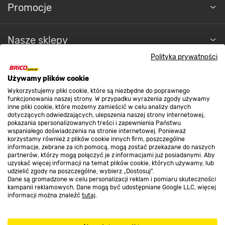
Promocje
Nasze sklepy
Polityka prywatności
O nas
Używamy plików cookie
Wykorzystujemy pliki cookie, które są niezbędne do poprawnego
funkcjonowania naszej strony. W przypadku wyrażenia zgody używamy
Kontakt do sklepu
inne pliki cookie, które możemy zamieścić w celu analizy danych
dotyczących odwiedzających, ulepszenia naszej strony internetowej,
pokazania spersonalizowanych treści i zapewnienia Państwu
wspaniałego doświadczenia na stronie internetowej. Ponieważ
Strefa biznesu
korzystamy również z plików cookie innych firm, poszczególne
informacje, zebrane za ich pomocą, mogą zostać przekazane do naszych
partnerów, którzy mogą połączyć je z informacjami już posiadanymi. Aby
uzyskać więcej informacji na temat plików cookie, których używamy, lub
udzielić zgody na poszczególne, wybierz „Dostosuj”.
Dołącz do nas
Dane są gromadzone w celu personalizacji reklam i pomiaru skuteczności
kampanii reklamowych. Dane mogą być udostępniane Google LLC, więcej
informacji można znaleźć
tutaj
.