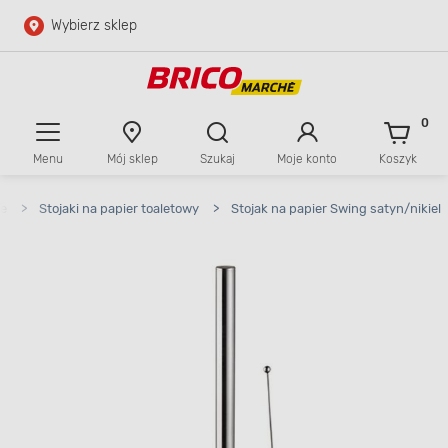
Wybierz sklep
Przejdź do głównej zawartości
Przejdź do wyszukiwarki
0
Menu
Mój sklep
Szukaj
Moje konto
Koszyk
Przejdź do kontaktu
ne
>
Stojaki na papier toaletowy
>
Stojak na papier Swing satyn/nikiel