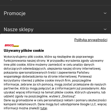
Promocje
Nasze sklepy
Polityka prywatności
O nas
Używamy plików cookie
Wykorzystujemy pliki cookie, które są niezbędne do poprawnego
Kontakt do sklepu
funkcjonowania naszej strony. W przypadku wyrażenia zgody używamy
inne pliki cookie, które możemy zamieścić w celu analizy danych
dotyczących odwiedzających, ulepszenia naszej strony internetowej,
pokazania spersonalizowanych treści i zapewnienia Państwu
Strefa biznesu
wspaniałego doświadczenia na stronie internetowej. Ponieważ
korzystamy również z plików cookie innych firm, poszczególne
informacje, zebrane za ich pomocą, mogą zostać przekazane do naszych
partnerów, którzy mogą połączyć je z informacjami już posiadanymi. Aby
uzyskać więcej informacji na temat plików cookie, których używamy, lub
udzielić zgody na poszczególne, wybierz „Dostosuj”.
Dołącz do nas
Dane są gromadzone w celu personalizacji reklam i pomiaru skuteczności
kampanii reklamowych. Dane mogą być udostępniane Google LLC, więcej
informacji można znaleźć
tutaj
.