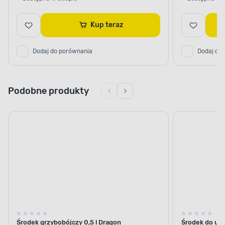
Kup teraz
Dodaj do porównania
Dodaj do
Podobne produkty
Środek grzybobójczy 0,5 l Dragon
Środek do us