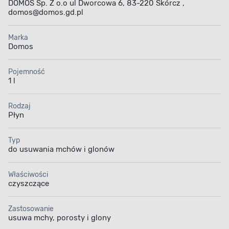
DOMOS Sp. Z o.o ul Dworcowa 6, 83-220 Skórcz ,
domos@domos.gd.pl
Marka
Domos
Pojemność
1 l
Rodzaj
Płyn
Typ
do usuwania mchów i glonów
Właściwości
czyszczące
Zastosowanie
usuwa mchy, porosty i glony