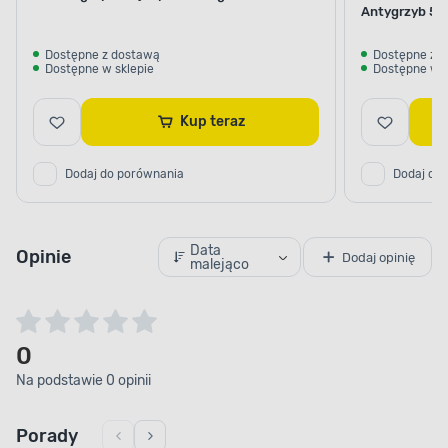
Antygrzyb 5 l
Dostępne z dostawą
Dostępne z 
Dostępne w sklepie
Dostępne w s
Kup teraz
Dodaj do porównania
Dodaj do
Data
Opinie
Dodaj opinię
malejąco
0
Na podstawie 0 opinii
Porady