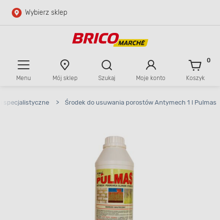
Wybierz sklep
Przejdź do głównej zawartości
Przejdź do wyszukiwarki
0
Menu
Mój sklep
Szukaj
Moje konto
Koszyk
Przejdź do kontaktu
i specjalistyczne
>
Środek do usuwania porostów Antymech 1 l Pulmas