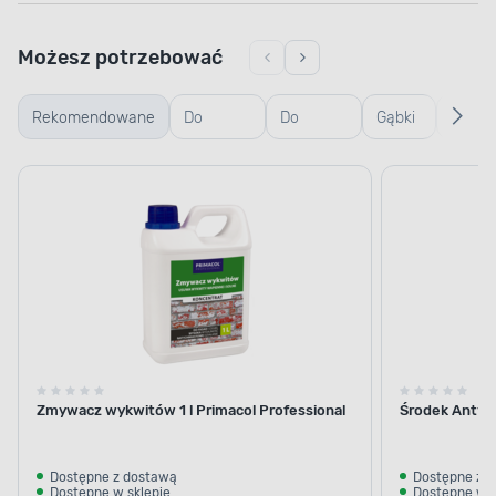
Możesz potrzebować
Rekomendowane
Do
Do
Gąbki
Rękaw
usuwania
usuwania
i
gumo
mchów i
pleśni
ścierki
glonów
Zmywacz wykwitów 1 l Primacol Professional
Środek Antyg
Dostępne z dostawą
Dostępne z 
Dostępne w sklepie
Dostępne w s