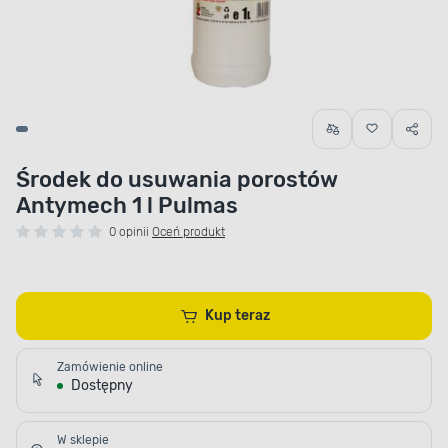
Środek do usuwania porostów
Antymech 1 l Pulmas
0 opinii
Oceń produkt
Kup teraz
Zamówienie online
Dostępny
W sklepie