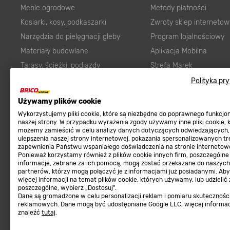
Meble ogrodowe
Metody płatności
Kosiarki, kosy, podkaszarki
Zwroty sklep internetow
Narzędzia do pielęgnacji gleby
Program lojalnościowy
Materiały budowlane
Aplikacja Mobilna
Tarasy, ścieżki, podjazdy
Strefa Marek
Podłoża i ziemie do ogrodu
Zgłoś błąd
Polityka pr
Karma dla psa
FAQ
Używamy plików cookie
Ogród
Prawny obowiązek zape
Wykorzystujemy pliki cookie, które są niezbędne do poprawnego funkcj
Farby wewnętrzne białe
zgodności towaru z um
naszej strony. W przypadku wyrażenia zgody używamy inne pliki cookie, 
możemy zamieścić w celu analizy danych dotyczących odwiedzających,
Elektryka
Program Brico PRO
ulepszenia naszej strony internetowej, pokazania spersonalizowanych tre
zapewnienia Państwu wspaniałego doświadczenia na stronie internetowe
Panele
Ponieważ korzystamy również z plików cookie innych firm, poszczególne
Regulaminy
informacje, zebrane za ich pomocą, mogą zostać przekazane do naszych
Elektronarzędzia
partnerów, którzy mogą połączyć je z informacjami już posiadanymi. Ab
Płytki
więcej informacji na temat plików cookie, których używamy, lub udzielić
Regulaminy
poszczególne, wybierz „Dostosuj”.
Panele podłogowe
Dane są gromadzone w celu personalizacji reklam i pomiaru skutecznośc
Polityka prywatności
reklamowych. Dane mogą być udostępniane Google LLC, więcej informa
Płyty OSB/HDF
znaleźć
tutaj
.
Grabie do ogrodu