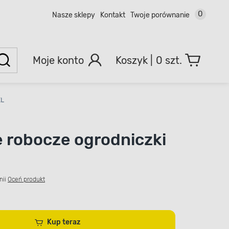
0
Nasze sklepy
Kontakt
Twoje porównanie
Moje konto
0 szt.
XL
 robocze ogrodniczki
nii
Oceń produkt
Kup teraz