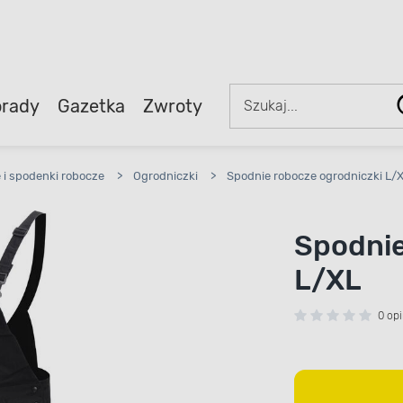
rady
Gazetka
Zwroty
 i spodenki robocze
>
Ogrodniczki
>
Spodnie robocze ogrodniczki L/
Spodnie
L/XL
0 opi