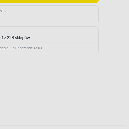
nline
 1 z 228 sklepów
lepie lub Bricomacie za 0 zł