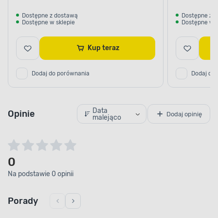
Dostępne z dostawą
Dostępne z 
Dostępne w sklepie
Dostępne w s
Kup teraz
Dodaj do porównania
Dodaj do
Data
Opinie
Dodaj opinię
malejąco
0
Na podstawie 0 opinii
Porady