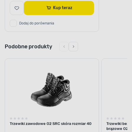
Kup teraz
Dodaj do porównania
Podobne produkty
Trzewiki zawodowe O2 SRC skóra rozmiar 40
Trzewiki bez
brązowe O2 S