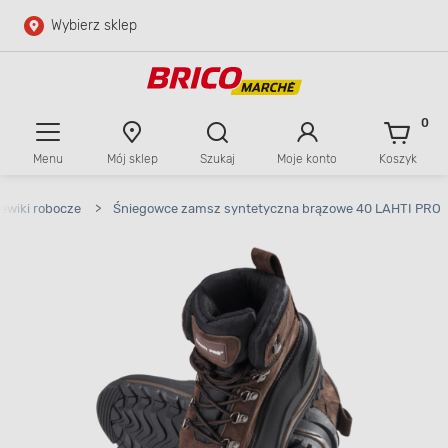
Wybierz sklep
Przejdź do głównej zawartości
Przejdź do wyszukiwarki
0
Menu
Mój sklep
Szukaj
Moje konto
Koszyk
Przejdź do kontaktu
ewiki robocze
>
Śniegowce zamsz syntetyczna brązowe 40 LAHTI PRO