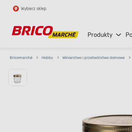
Wybierz sklep
Przejdź do głównej zawartości
Przejdź do wyszukiwarki
Produkty
Po
Przejdź do kontaktu
Bricomarché
>
Hobby
>
Winiarstwo i przetwórstwo domowe
>