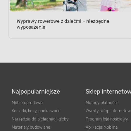
Wyprawy rowerowe z dziećmi – niezbędne
wyposażenie
Najpopularniejsze
Sklep interneto
Meble ogrodowe
Metody płatności
Kosiarki, kosy, podkaszarki
Zwroty sklep internetow
Narzędzia do pielęgnacji gleby
Program lojalnościowy
Materiały budowlane
Aplikacja Mobilna