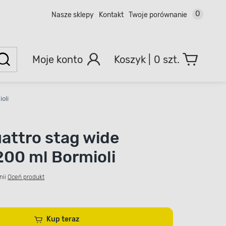
0
Nasze sklepy
Kontakt
Twoje porównanie
Moje konto
0 szt.
oli
uattro stag wide
00 ml Bormioli
nii
Oceń produkt
Kup teraz