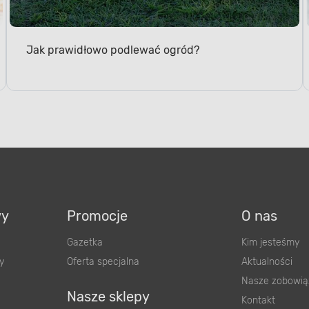
Jak prawidłowo podlewać ogród?
wy
Promocje
O nas
Gazetka
Kim jesteśmy
y
Oferta specjalna
Aktualności
Nasze zobowią
Nasze sklepy
Kontakt