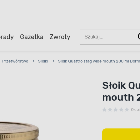
rady
Gazetka
Zwroty
Przetwórstwo
>
Słoiki
>
Słoik Quattro stag wide mouth 200 ml Bormi
Słoik Q
mouth 2
0 opi