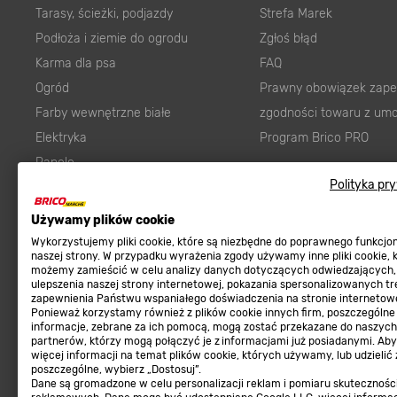
Tarasy, ścieżki, podjazdy
Strefa Marek
Podłoża i ziemie do ogrodu
Zgłoś błąd
Karma dla psa
FAQ
Ogród
Prawny obowiązek zape
Farby wewnętrzne białe
zgodności towaru z um
Elektryka
Program Brico PRO
Panele
Regulaminy
Polityka pr
Elektronarzędzia
Płytki
Regulaminy
Używamy plików cookie
Panele podłogowe
Polityka prywatności
Wykorzystujemy pliki cookie, które są niezbędne do poprawnego funkcj
naszej strony. W przypadku wyrażenia zgody używamy inne pliki cookie, 
Płyty OSB/HDF
możemy zamieścić w celu analizy danych dotyczących odwiedzających,
ulepszenia naszej strony internetowej, pokazania spersonalizowanych tre
Grabie do ogrodu
zapewnienia Państwu wspaniałego doświadczenia na stronie internetowe
Ponieważ korzystamy również z plików cookie innych firm, poszczególne
informacje, zebrane za ich pomocą, mogą zostać przekazane do naszych
partnerów, którzy mogą połączyć je z informacjami już posiadanymi. Ab
więcej informacji na temat plików cookie, których używamy, lub udzielić
poszczególne, wybierz „Dostosuj”.
Dołącz do nas
Met
Dane są gromadzone w celu personalizacji reklam i pomiaru skutecznośc