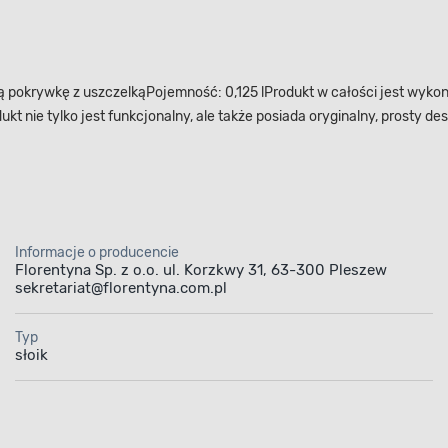
aną pokrywkę z uszczelkąPojemność: 0,125 lProdukt w całości jest wykon
nie tylko jest funkcjonalny, ale także posiada oryginalny, prosty desi
Informacje o producencie
Florentyna Sp. z o.o. ul. Korzkwy 31, 63-300 Pleszew
sekretariat@florentyna.com.pl
Typ
słoik