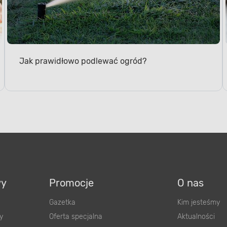
Jak prawidłowo podlewać ogród?
wy
Promocje
O nas
Gazetka
Kim jesteśmy
y
Oferta specjalna
Aktualności