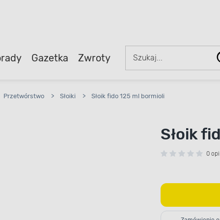
rady
Gazetka
Zwroty
Przetwórstwo
>
Słoiki
>
Słoik fido 125 ml bormioli
Słoik fi
0 opi