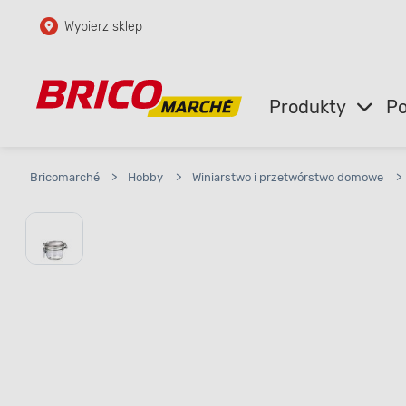
Wybierz sklep
Przejdź do głównej zawartości
Przejdź do wyszukiwarki
Produkty
Po
Przejdź do kontaktu
Bricomarché
>
Hobby
>
Winiarstwo i przetwórstwo domowe
>