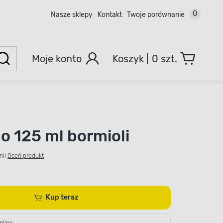
0
Nasze sklepy
Kontakt
Twoje porównanie
Moje konto
0 szt.
do 125 ml bormioli
nii
Oceń produkt
Kup teraz