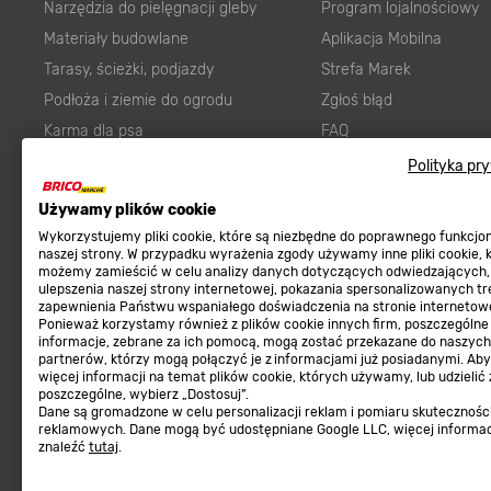
Narzędzia do pielęgnacji gleby
Program lojalnościowy
Materiały budowlane
Aplikacja Mobilna
Tarasy, ścieżki, podjazdy
Strefa Marek
Podłoża i ziemie do ogrodu
Zgłoś błąd
Karma dla psa
FAQ
Ogród
Prawny obowiązek zape
Polityka pr
Farby wewnętrzne białe
zgodności towaru z um
Używamy plików cookie
Elektryka
Program Brico PRO
Wykorzystujemy pliki cookie, które są niezbędne do poprawnego funkcj
Panele
naszej strony. W przypadku wyrażenia zgody używamy inne pliki cookie, 
możemy zamieścić w celu analizy danych dotyczących odwiedzających,
Regulaminy
Elektronarzędzia
ulepszenia naszej strony internetowej, pokazania spersonalizowanych tre
zapewnienia Państwu wspaniałego doświadczenia na stronie internetowe
Płytki
Regulaminy
Ponieważ korzystamy również z plików cookie innych firm, poszczególne
informacje, zebrane za ich pomocą, mogą zostać przekazane do naszych
Panele podłogowe
Polityka prywatności
partnerów, którzy mogą połączyć je z informacjami już posiadanymi. Ab
Płyty OSB/HDF
więcej informacji na temat plików cookie, których używamy, lub udzielić
poszczególne, wybierz „Dostosuj”.
Grabie do ogrodu
Dane są gromadzone w celu personalizacji reklam i pomiaru skutecznośc
reklamowych. Dane mogą być udostępniane Google LLC, więcej informa
znaleźć
tutaj
.