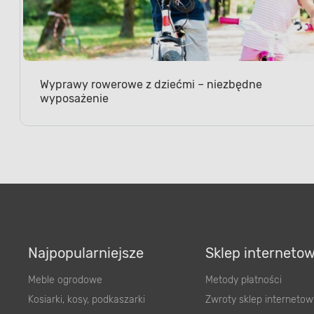
Wyprawy rowerowe z dziećmi – niezbędne
wyposażenie
Najpopularniejsze
Sklep interneto
Meble ogrodowe
Metody płatności
Kosiarki, kosy, podkaszarki
Zwroty sklep internetow