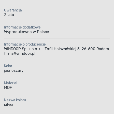
Gwarancja
2 lata
Płyta MDF
Mleczne
przeszklenie
Informacje dodatkowe
Wyprodukowno w Polsce
Informacje o producencie
WINDOOR Sp. z o.o. ul. Zofii Holszańskiej 5, 26-600 Radom,
firma@windoor.pl
Solidna konstrukcja
Gwarancja: 2 lata
Kolor
ramowa
jasnoszary
Materiał
MDF
Nazwa koloru
silver