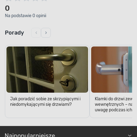
0
Trwałość i odporność
Na podstawie 0 opinii
Zainwestuj w elementy wyposażenia domu, które
Porady
będą Ci służyć przez wiele lat. Te drzwi
wewnętrzne, zbudowane na konstrukcji ramowej,
są stabilne, trwałe oraz wysoce odporne
na różnorodne odkształcenia. Z ich pomocą
stworzysz przestrzeń łączącą estetyczność
i funkcjonalność.
Jak poradzić sobie ze skrzypiącymi i
Klamki do drzwi zewn
niedomykającymi się drzwiami?
wewnętrznych – na c
uwagę podczas ich k
Najpopularniejsze