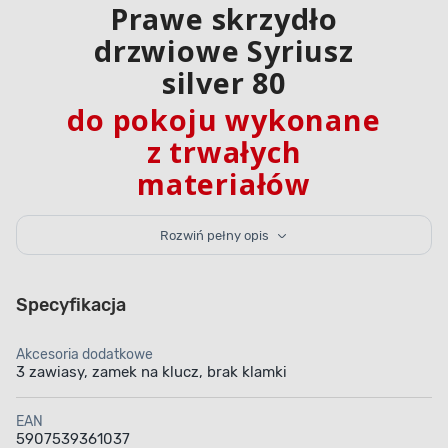
Prawe skrzydło
drzwiowe Syriusz
silver 80
do pokoju wykonane
z trwałych
materiałów
Rozwiń pełny opis
Skrzydło drzwiowe Syriusz zostało zbudowane
na konstrukcji ramowej z wykorzystaniem płyty
MDF wykończonej okleiną 3D. Dzięki temu element
wyróżnia się solidnością, trwałością oraz świetną
Specyfikacja
odpornością na urazy mechaniczne. Mleczne
przeszklenia nie blokują dostępu do światła, zarazem
zapewniając szerokie możliwości aranżacyjne. Drzwi
Akcesoria dodatkowe
posiadają wbudowany zamek na klucz oraz
3 zawiasy, zamek na klucz, brak klamki
3 zawiasy.
EAN
5907539361037