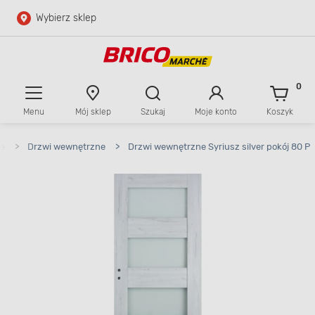
Wybierz sklep
Przejdź do głównej zawartości
Przejdź do wyszukiwarki
0
Menu
Mój sklep
Szukaj
Moje konto
Koszyk
Przejdź do kontaktu
ce
>
Drzwi wewnętrzne
>
Drzwi wewnętrzne Syriusz silver pokój 80 P