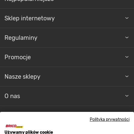
Sklep internetowy
Regulaminy
Promocje
GWARANCJA: 2 LATA
Nasze sklepy
Dwuletnia gwarancja
producenta
O nas
Wybierz wygodę i spokój. Skrzydło drzwiowe
Kontakt do sklepu
Syriusz to element wyposażenia, który każdego
dnia jest wystawiony na intensywną eksploatację.
Polityka prywatności
Dlatego kupując ten produkt, otrzymujesz
od producenta 2-letnią gwarancję. Ciesz się
Strefa biznesu
nowoczesnym designem i funkcjonalnością drzwi
Używamy plików cookie