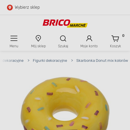
Wybierz sklep
Przejdź do głównej zawartości
Przejdź do wyszukiwarki
0
Menu
Mój sklep
Szukaj
Moje konto
Koszyk
Przejdź do kontaktu
i dekoracyjne
>
Figurki dekoracyjne
>
Skarbonka Donut mix kolorów