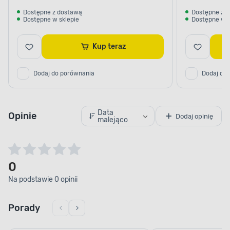
Dostępne z dostawą
Dostępne z 
Dostępne w sklepie
Dostępne w s
Kup teraz
Dodaj do porównania
Dodaj do
Data
Opinie
Dodaj opinię
malejąco
0
Na podstawie 0 opinii
Porady