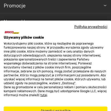
Promocje
Nasze sklepy
Polityka prywatności
O nas
Używamy plików cookie
Wykorzystujemy pliki cookie, które są niezbędne do poprawnego
funkcjonowania naszej strony. W przypadku wyrażenia zgody używamy
inne pliki cookie, które możemy zamieścić w celu analizy danych
Kontakt do sklepu
dotyczących odwiedzających, ulepszenia naszej strony internetowej,
pokazania spersonalizowanych treści i zapewnienia Państwu
wspaniałego doświadczenia na stronie internetowej. Ponieważ
korzystamy również z plików cookie innych firm, poszczególne
Strefa biznesu
informacje, zebrane za ich pomocą, mogą zostać przekazane do naszych
partnerów, którzy mogą połączyć je z informacjami już posiadanymi. Aby
uzyskać więcej informacji na temat plików cookie, których używamy, lub
udzielić zgody na poszczególne, wybierz „Dostosuj”.
Dane są gromadzone w celu personalizacji reklam i pomiaru skuteczności
Dołącz do nas
kampanii reklamowych. Dane mogą być udostępniane Google LLC, więcej
informacji można znaleźć
tutaj
.
Akceptuj wszystkie