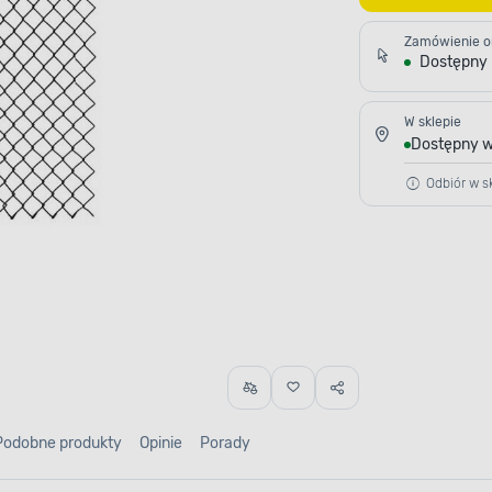
Zamówienie o
Dostępny
W sklepie
Dostępny w
Odbiór w sk
Podobne produkty
Opinie
Porady