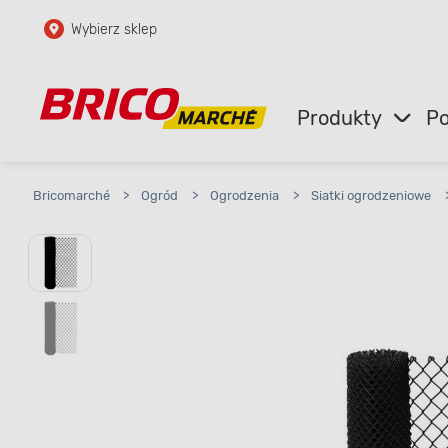
Wybierz sklep
Przejdź do głównej zawartości
Przejdź do wyszukiwarki
Produkty
Po
Przejdź do kontaktu
Bricomarché
>
Ogród
>
Ogrodzenia
>
Siatki ogrodzeniowe