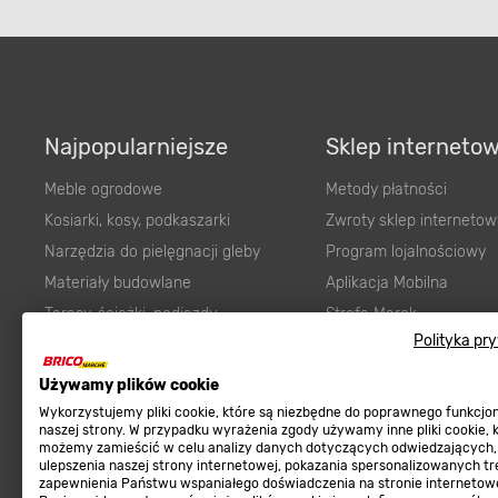
Najpopularniejsze
Sklep interneto
Meble ogrodowe
Metody płatności
Kosiarki, kosy, podkaszarki
Zwroty sklep internetow
Narzędzia do pielęgnacji gleby
Program lojalnościowy
Materiały budowlane
Aplikacja Mobilna
Tarasy, ścieżki, podjazdy
Strefa Marek
Polityka pr
Podłoża i ziemie do ogrodu
Zgłoś błąd
Karma dla psa
FAQ
Używamy plików cookie
Ogród
Prawny obowiązek zape
Wykorzystujemy pliki cookie, które są niezbędne do poprawnego funkcj
naszej strony. W przypadku wyrażenia zgody używamy inne pliki cookie, 
Farby wewnętrzne białe
zgodności towaru z um
możemy zamieścić w celu analizy danych dotyczących odwiedzających,
ulepszenia naszej strony internetowej, pokazania spersonalizowanych tre
Elektryka
Program Brico PRO
zapewnienia Państwu wspaniałego doświadczenia na stronie internetowe