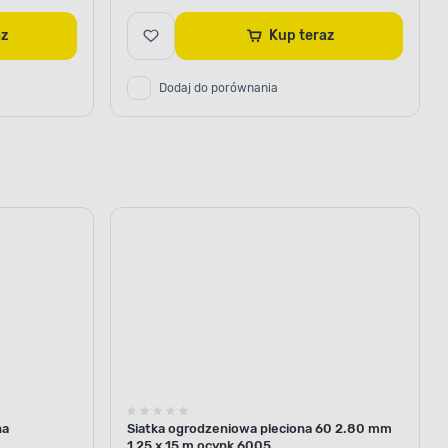
raz
Kup teraz
Dodaj do porównania
na
Siatka ogrodzeniowa pleciona 60 2.80 mm
1,25 x 15 m ocynk 6005