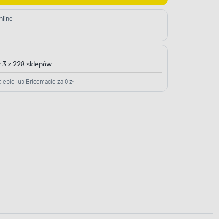
nline
 3 z 228 sklepów
lepie lub Bricomacie za 0 zł