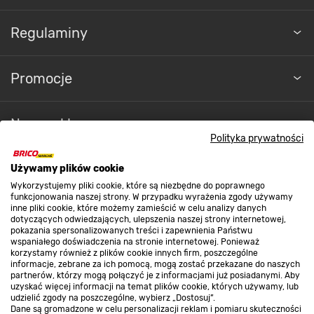
Regulaminy
Promocje
Nasze sklepy
Polityka prywatności
O nas
Używamy plików cookie
Wykorzystujemy pliki cookie, które są niezbędne do poprawnego
funkcjonowania naszej strony. W przypadku wyrażenia zgody używamy
inne pliki cookie, które możemy zamieścić w celu analizy danych
Kontakt do sklepu
dotyczących odwiedzających, ulepszenia naszej strony internetowej,
pokazania spersonalizowanych treści i zapewnienia Państwu
wspaniałego doświadczenia na stronie internetowej. Ponieważ
korzystamy również z plików cookie innych firm, poszczególne
Strefa biznesu
informacje, zebrane za ich pomocą, mogą zostać przekazane do naszych
partnerów, którzy mogą połączyć je z informacjami już posiadanymi. Aby
uzyskać więcej informacji na temat plików cookie, których używamy, lub
udzielić zgody na poszczególne, wybierz „Dostosuj”.
Dane są gromadzone w celu personalizacji reklam i pomiaru skuteczności