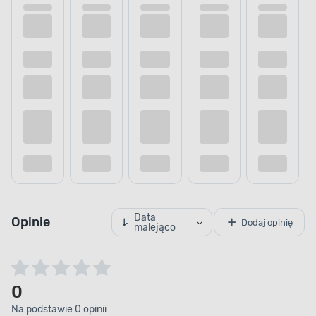
Data
Opinie
Dodaj opinię
malejąco
0
Na podstawie 0 opinii