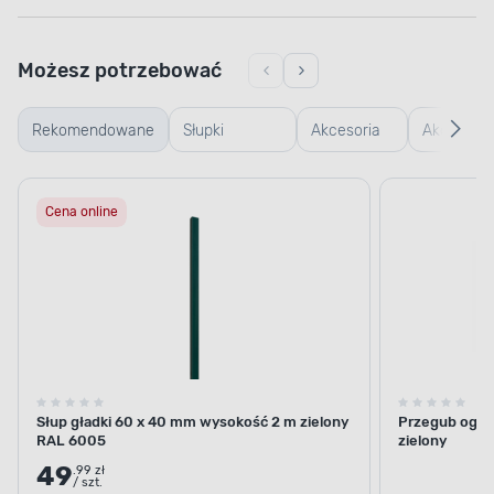
Możesz potrzebować
Rekomendowane
Słupki
Akcesoria
Akcesoria
ogrodzeniowe
montażowe
betonowe
Cena online
Słup gładki 60 x 40 mm wysokość 2 m zielony
Przegub ogro
RAL 6005
zielony
49
.99 zł
/ szt.