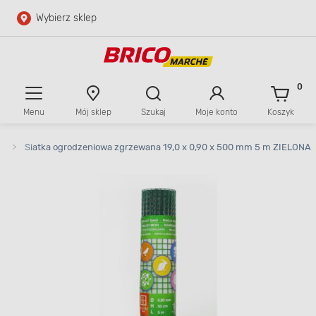
Wybierz sklep
Przejdź do głównej zawartości
Przejdź do wyszukiwarki
0
Menu
Mój sklep
Szukaj
Moje konto
Koszyk
Przejdź do kontaktu
e
>
Siatka ogrodzeniowa zgrzewana 19,0 x 0,90 x 500 mm 5 m ZIELONA