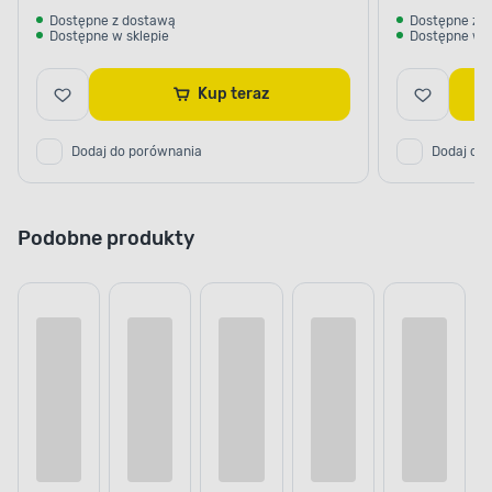
Dostępne z dostawą
Dostępne z 
Dostępne w sklepie
Dostępne w s
Kup teraz
Dodaj do porównania
Dodaj do
Podobne produkty