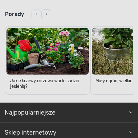
Porady
Jakie krzewy i drzewa warto sadzić
Mały ogród, wielkie 
jesienią?
Najpopularniejsze
Sklep internetowy