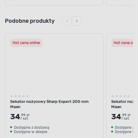
Podobne produkty
Hot cena online
Hot cena onli
Sekator nożycowy Sharp Expert 200 mm
Sekator noży
Maan
Maan
34
34
.99 zł
.99 zł
/ szt.
/ szt.
Dostępne z dostawą
Dostępne z 
Dostępne w sklepie
Dostępne w s