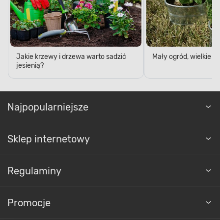
Jakie krzewy i drzewa warto sadzić
Mały ogród, wielkie 
jesienią?
Najpopularniejsze
Sklep internetowy
Regulaminy
Promocje