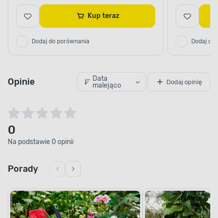
Kup teraz
Dodaj do porównania
Dodaj do
Data
Opinie
Dodaj opinię
malejąco
0
Na podstawie 0 opinii
Porady