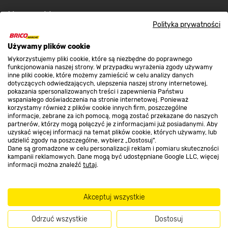
Nasze sklepy
Polityka prywatności
O nas
Używamy plików cookie
Wykorzystujemy pliki cookie, które są niezbędne do poprawnego
funkcjonowania naszej strony. W przypadku wyrażenia zgody używamy
inne pliki cookie, które możemy zamieścić w celu analizy danych
Kontakt do sklepu
dotyczących odwiedzających, ulepszenia naszej strony internetowej,
pokazania spersonalizowanych treści i zapewnienia Państwu
wspaniałego doświadczenia na stronie internetowej. Ponieważ
korzystamy również z plików cookie innych firm, poszczególne
Strefa biznesu
informacje, zebrane za ich pomocą, mogą zostać przekazane do naszych
partnerów, którzy mogą połączyć je z informacjami już posiadanymi. Aby
uzyskać więcej informacji na temat plików cookie, których używamy, lub
udzielić zgody na poszczególne, wybierz „Dostosuj”.
Dane są gromadzone w celu personalizacji reklam i pomiaru skuteczności
Dołącz do nas
kampanii reklamowych. Dane mogą być udostępniane Google LLC, więcej
informacji można znaleźć
tutaj
.
Akceptuj wszystkie
Metody płatności
Odrzuć wszystkie
Dostosuj