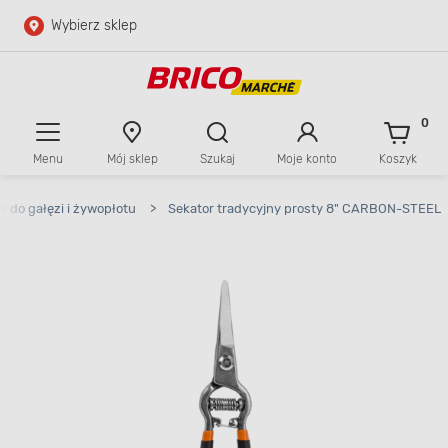
Wybierz sklep
Przejdź do głównej zawartości
Przejdź do wyszukiwarki
0
Menu
Mój sklep
Szukaj
Moje konto
Koszyk
Przejdź do kontaktu
y do gałęzi i żywopłotu
>
Sekator tradycyjny prosty 8" CARBON-STEEL