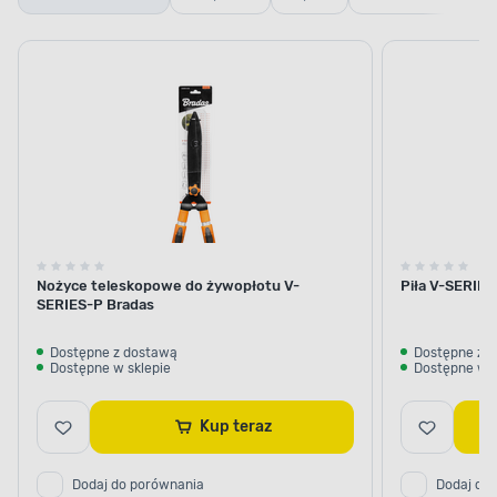
ręczne do
ręczne
żywopłotu
Nożyce teleskopowe do żywopłotu V-
Piła V-SERIE
SERIES-P Bradas
Dostępne z dostawą
Dostępne z 
Dostępne w sklepie
Dostępne w s
Kup teraz
Dodaj do porównania
Dodaj do