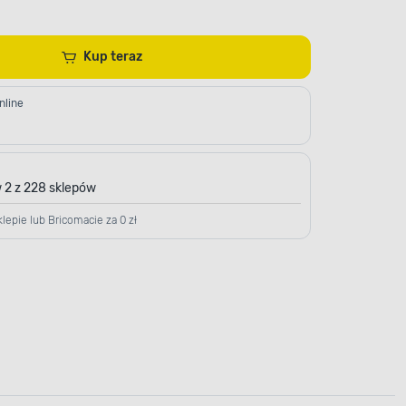
Kup teraz
nline
 2 z 228 sklepów
lepie lub Bricomacie za 0 zł