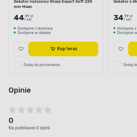
Sekator nożycowy Sharp Expert Soft 220
Sekator z d
mm Maan
44
34
.99 zł
.99 zł
/ szt.
/ szt.
Dostępne z dostawą
Dostępne z
Dostępne w sklepie
Dostępne w
Kup teraz
Dodaj do porównania
Dodaj d
Opinie
0
Na podstawie 0 opinii