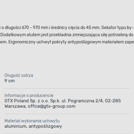
 o długości 670 - 970 mm i średnicy cięcia do 45 mm. Sekator typu by-p
 Dodatkowym atutem jest przekładnia zmniejszająca siłę potrzebną do
ziem. Ergonomiczny uchwyt pokryty antypoślizgowym materiałem zape
Długość ostrza
9 cm
Informacje o producencie
GTX Poland Sp. z o.o. Sp.k. ul. Pograniczna 2/4, 02-285
Warszawa, office@gtx-group.com
Materiał wykonania uchwytu
aluminium, antypoślizgowy