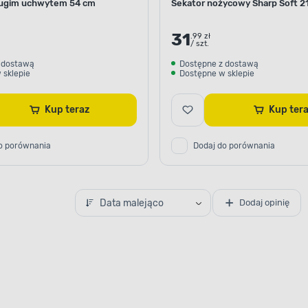
ługim uchwytem 54 cm
Sekator nożycowy Sharp Soft 
31
.99 zł
/ szt.
 dostawą
Dostępne z dostawą
 sklepie
Dostępne w sklepie
Kup teraz
Kup te
o porównania
Dodaj do porównania
Data malejąco
Dodaj opinię