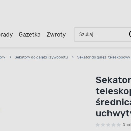
rady
Gazetka
Zwroty
ory
>
Sekatory do gałęzi i żywopłotu
>
Sekator do gałęzi teleskopow
Sekator
telesk
średnic
uchwyt
0 opi