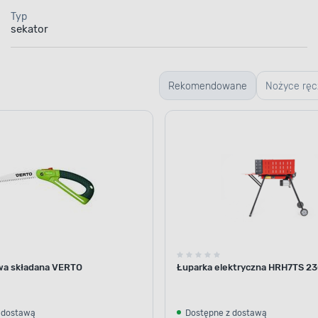
Typ
sekator
Rekomendowane
Nożyce ręc
do żywopło
wa składana VERTO
Łuparka elektryczna HRH7TS 2
 dostawą
Dostępne z dostawą