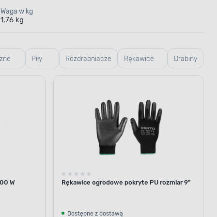
Waga w kg
1,76 kg
zne
Piły
Rozdrabniacze
Rękawice
Drabiny
tu
ręczne
ogrodowe
300 W
Rękawice ogrodowe pokryte PU rozmiar 9"
Dostępne z dostawą