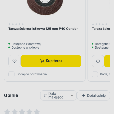
Tarcza ścierna listkowa 125 mm P40 Condor
Tarcza ściern
Dostępne z dostawą
Dostępne z 
Dostępne w sklepie
Dostępne w s
Kup teraz
Dodaj do porównania
Dodaj do
Data
Opinie
Dodaj opinię
malejąco