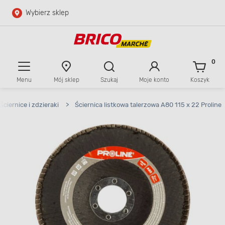
Wybierz sklep
Przejdź do głównej zawartości
Przejdź do wyszukiwarki
0
Menu
Mój sklep
Szukaj
Moje konto
Koszyk
Przejdź do kontaktu
Ściernice i zdzieraki
>
Ściernica listkowa talerzowa A80 115 x 22 Proline