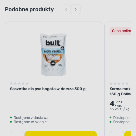
Podobne produkty
Cena online
Saszetka dla psa bogata w dorsza 500 g
Karma mokra 
150 g Dolina 
4
.99 zł
/ op.
33,26 zł / kg
Dostępne z dostawą
Dostępne z 
Dostępne w sklepie
Dostępne w s