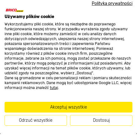
Nasze sklepy
Polityka prywatności
Używamy plików cookie
O nas
Wykorzystujemy pliki cookie, które są niezbędne do poprawnego
funkcjonowania naszej strony. W przypadku wyrażenia zgody używamy
inne pliki cookie, które możemy zamieścić w celu analizy danych
dotyczących odwiedzających, ulepszenia naszej strony internetowej,
Kontakt do sklepu
pokazania spersonalizowanych treści i zapewnienia Państwu
wspaniałego doświadczenia na stronie internetowej. Ponieważ
korzystamy również z plików cookie innych firm, poszczególne
informacje, zebrane za ich pomocą, mogą zostać przekazane do naszych
Strefa biznesu
partnerów, którzy mogą połączyć je z informacjami już posiadanymi. Aby
uzyskać więcej informacji na temat plików cookie, których używamy, lub
udzielić zgody na poszczególne, wybierz „Dostosuj”.
Dane są gromadzone w celu personalizacji reklam i pomiaru skuteczności
kampanii reklamowych. Dane mogą być udostępniane Google LLC, więcej
Dołącz do nas
informacji można znaleźć
tutaj
.
Akceptuj wszystkie
Metody płatności
Odrzuć wszystkie
Dostosuj