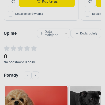
Kup teraz
Dodaj do porównania
Dodaj do
Data
Opinie
Dodaj opinię
malejąco
0
Na podstawie 0 opinii
Porady