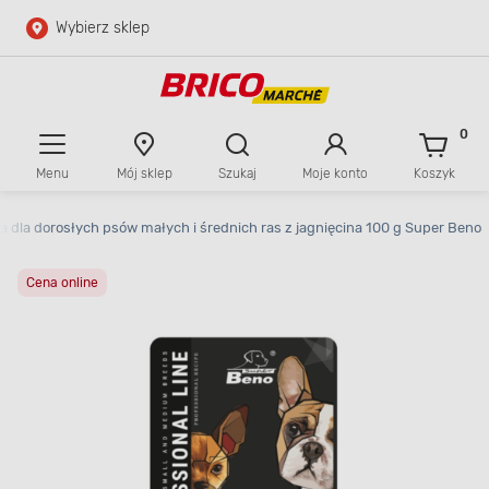
Wybierz sklep
Przejdź do głównej zawartości
Przejdź do wyszukiwarki
0
Menu
Mój sklep
Szukaj
Moje konto
Koszyk
Przejdź do kontaktu
a dla dorosłych psów małych i średnich ras z jagnięcina 100 g Super Beno
Cena online