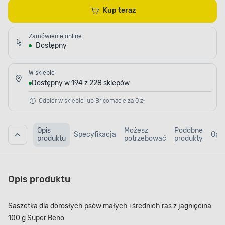
Kup teraz
Zamówienie online
Dostępny
W sklepie
Dostępny w 194 z 228 sklepów
Odbiór w sklepie lub Bricomacie za 0 zł
Opis
Możesz
Podobne
Specyfikacja
Opin
produktu
potrzebować
produkty
Opis produktu
Saszetka dla dorosłych psów małych i średnich ras z jagnięcina
100 g Super Beno