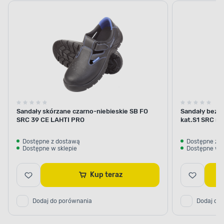
Sandały skórzane czarno-niebieskie SB FO
Sandały bezp
SRC 39 CE LAHTI PRO
kat.S1 SRC r
Dostępne z dostawą
Dostępne z 
Dostępne w sklepie
Dostępne w s
Kup teraz
Dodaj do porównania
Dodaj do