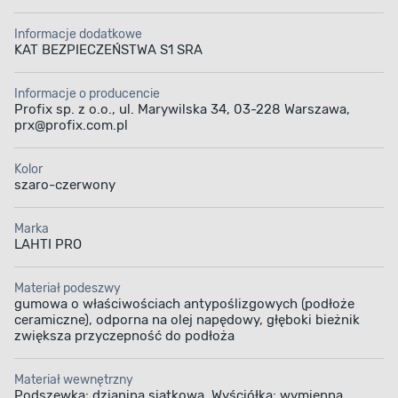
Informacje dodatkowe
KAT BEZPIECZEŃSTWA S1 SRA
Informacje o producencie
Profix sp. z o.o., ul. Marywilska 34, 03-228 Warszawa,
prx@profix.com.pl
Kolor
szaro-czerwony
Marka
LAHTI PRO
Materiał podeszwy
gumowa o właściwościach antypoślizgowych (podłoże
ceramiczne), odporna na olej napędowy, głęboki bieżnik
zwiększa przyczepność do podłoża
Materiał wewnętrzny
Podszewka: dzianina siatkowa. Wyściółka: wymienna.