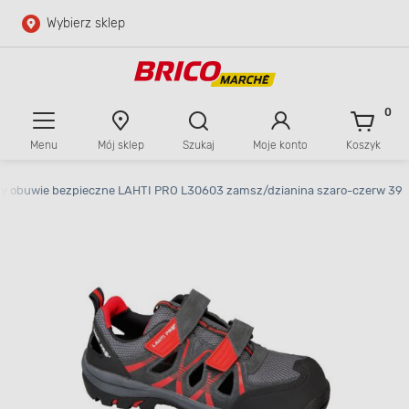
Wybierz sklep
Przejdź do głównej zawartości
Przejdź do wyszukiwarki
0
Menu
Mój sklep
Szukaj
Moje konto
Koszyk
Przejdź do kontaktu
y obuwie bezpieczne LAHTI PRO L30603 zamsz/dzianina szaro-czerw 39