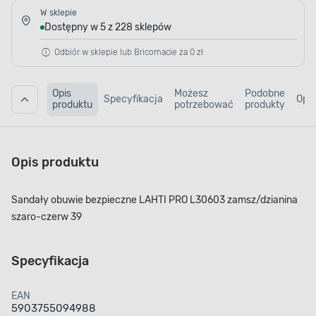
W sklepie
Dostępny w 5 z 228 sklepów
Odbiór w sklepie lub Bricomacie za 0 zł
Opis
Możesz
Podobne
Specyfikacja
Opin
produktu
potrzebować
produkty
Opis produktu
Sandały obuwie bezpieczne LAHTI PRO L30603 zamsz/dzianina
szaro-czerw 39
Specyfikacja
EAN
5903755094988