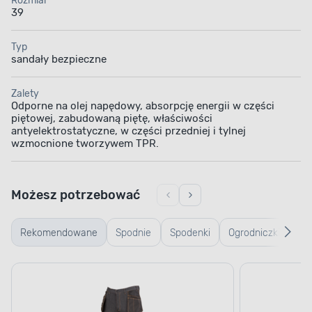
Rozmiar
39
Typ
sandały bezpieczne
Zalety
Odporne na olej napędowy, absorpcję energii w części
piętowej, zabudowaną piętę, właściwości
antyelektrostatyczne, w części przedniej i tylnej
wzmocnione tworzywem TPR.
Możesz potrzebować
Rekomendowane
Spodnie
Spodenki
Ogrodniczki
Kos
robocze
robocze
ro