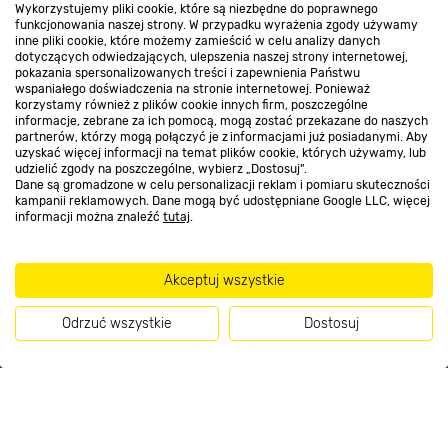
Wykorzystujemy pliki cookie, które są niezbędne do poprawnego
Kontakt do sklepu
funkcjonowania naszej strony. W przypadku wyrażenia zgody używamy
inne pliki cookie, które możemy zamieścić w celu analizy danych
dotyczących odwiedzających, ulepszenia naszej strony internetowej,
pokazania spersonalizowanych treści i zapewnienia Państwu
Strefa biznesu
wspaniałego doświadczenia na stronie internetowej. Ponieważ
korzystamy również z plików cookie innych firm, poszczególne
informacje, zebrane za ich pomocą, mogą zostać przekazane do naszych
partnerów, którzy mogą połączyć je z informacjami już posiadanymi. Aby
uzyskać więcej informacji na temat plików cookie, których używamy, lub
udzielić zgody na poszczególne, wybierz „Dostosuj”.
Dołącz do nas
Dane są gromadzone w celu personalizacji reklam i pomiaru skuteczności
kampanii reklamowych. Dane mogą być udostępniane Google LLC, więcej
informacji można znaleźć
tutaj
.
Metody płatności
Akceptuj wszystkie
Odrzuć wszystkie
Dostosuj
Informacje handlowe o towarach i ich cenach podane na stronach serwisu:
Kup teraz
https://www.bricomarche.pl/
nie stanowią oferty, a są wyłącznie
zaproszeniem do zawarcia umowy w rozumieniu art. 71 Kodeksu cywilnego.