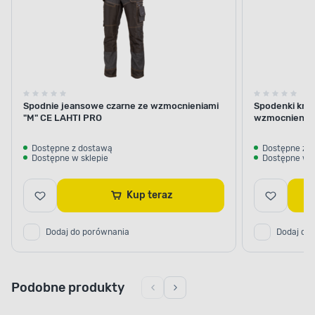
Spodnie jeansowe czarne ze wzmocnieniami
Spodenki krót
"M" CE LAHTI PRO
wzmocnienie
Dostępne z dostawą
Dostępne z 
Dostępne w sklepie
Dostępne w s
Kup teraz
Dodaj do porównania
Dodaj do
Podobne produkty