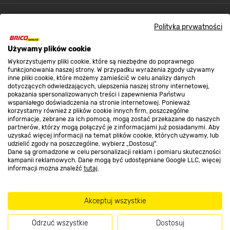
Kontakt do sklepu
Polityka prywatności
Używamy plików cookie
Strefa biznesu
Wykorzystujemy pliki cookie, które są niezbędne do poprawnego
funkcjonowania naszej strony. W przypadku wyrażenia zgody używamy
inne pliki cookie, które możemy zamieścić w celu analizy danych
dotyczących odwiedzających, ulepszenia naszej strony internetowej,
Dołącz do nas
pokazania spersonalizowanych treści i zapewnienia Państwu
wspaniałego doświadczenia na stronie internetowej. Ponieważ
korzystamy również z plików cookie innych firm, poszczególne
informacje, zebrane za ich pomocą, mogą zostać przekazane do naszych
partnerów, którzy mogą połączyć je z informacjami już posiadanymi. Aby
uzyskać więcej informacji na temat plików cookie, których używamy, lub
udzielić zgody na poszczególne, wybierz „Dostosuj”.
Metody płatności
Dane są gromadzone w celu personalizacji reklam i pomiaru skuteczności
kampanii reklamowych. Dane mogą być udostępniane Google LLC, więcej
informacji można znaleźć
tutaj
.
Akceptuj wszystkie
Informacje handlowe o towarach i ich cenach podane na stronach serwisu:
https://www.bricomarche.pl/
nie stanowią oferty, a są wyłącznie
Odrzuć wszystkie
Dostosuj
zaproszeniem do zawarcia umowy w rozumieniu art. 71 Kodeksu cywilnego.