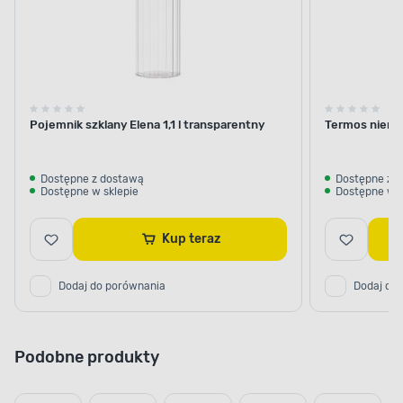
Pojemnik szklany Elena 1,1 l transparentny
Termos nierdz
Dostępne z dostawą
Dostępne z 
Dostępne w sklepie
Dostępne w s
Kup teraz
Dodaj do porównania
Dodaj do
Podobne produkty