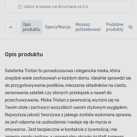
Odbiór w sklepie lub Bricomacie za 0 zł
Opis
Możesz
Podobne
Specyfikacja
Opin
produktu
potrzebować
produkty
Opis produktu
Salaterka Tristan to ponadczasowa i elegancka miska, która
znajdzie wiele zastosowań w każdym domu. Idealnie sprawdzi się
do przygotowywania posiłków, mieszania składników na ciasto,
serwowania sałatek czy słonych przekąsek a nawet do
przechowywania. Miska Tristan z pewnością wyróżni się na
Twoim stole i zachwyci wszystkich swoim stylowym wyglądem.
Najwyższa jakość tworzywa z jakiego została wykonana sprawia,
że jest odporna na uszkodzenia i nadaje się do mycia w
zmywarce. Jest bezpieczna w kontakcie z żywnością i nie
zmienia smaku potraw, a uniwersalny okrągły kształt zapewni