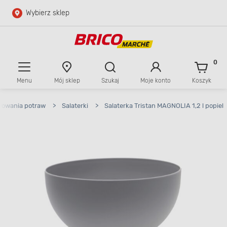
Wybierz sklep
Przejdź do głównej zawartości
Przejdź do wyszukiwarki
0
Menu
Mój sklep
Szukaj
Moje konto
Koszyk
Przejdź do kontaktu
wowania potraw
>
Salaterki
>
Salaterka Tristan MAGNOLIA 1,2 l popiel