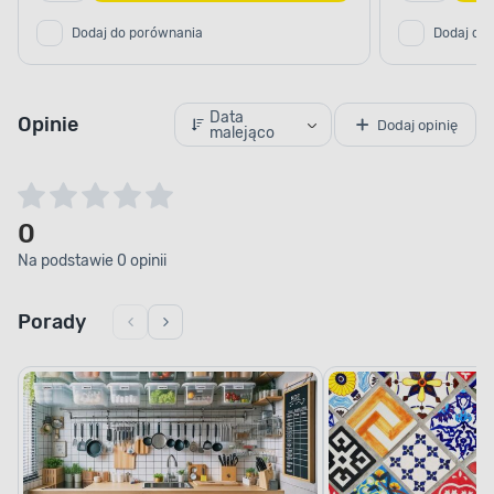
Dodaj do porównania
Dodaj do
Data
Opinie
Dodaj opinię
malejąco
0
Na podstawie 0 opinii
Porady