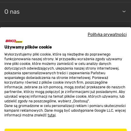
O nas
Kontakt do sklepu
Polityka prywatności
Używamy plików cookie
Strefa biznesu
Wykorzystujemy pliki cookie, które są niezbędne do poprawnego
funkcjonowania naszej strony. W przypadku wyrażenia zgody używamy
inne pliki cookie, które możemy zamieścić w celu analizy danych
dotyczących odwiedzających, ulepszenia naszej strony internetowej,
Dołącz do nas
pokazania spersonalizowanych treści i zapewnienia Państwu
wspaniałego doświadczenia na stronie internetowej. Ponieważ
korzystamy również z plików cookie innych firm, poszczególne
informacje, zebrane za ich pomocą, mogą zostać przekazane do naszych
partnerów, którzy mogą połączyć je z informacjami już posiadanymi. Aby
uzyskać więcej informacji na temat plików cookie, których używamy, lub
udzielić zgody na poszczególne, wybierz „Dostosuj”.
Metody płatności
Dane są gromadzone w celu personalizacji reklam i pomiaru skuteczności
kampanii reklamowych. Dane mogą być udostępniane Google LLC, więcej
informacji można znaleźć
tutaj
.