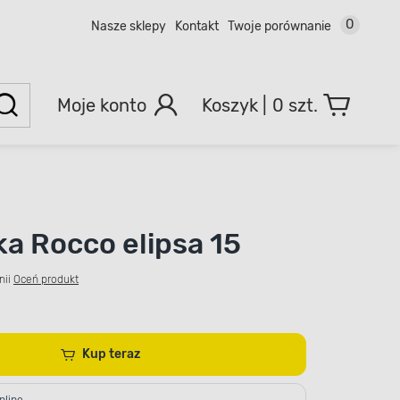
0
Nasze sklepy
Kontakt
Twoje porównanie
Moje konto
0 szt.
ka Rocco elipsa 15
nii
Oceń produkt
Kup teraz