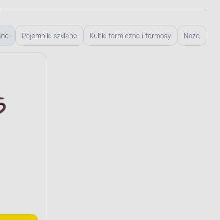
ane
Pojemniki szklane
Kubki termiczne i termosy
Noże