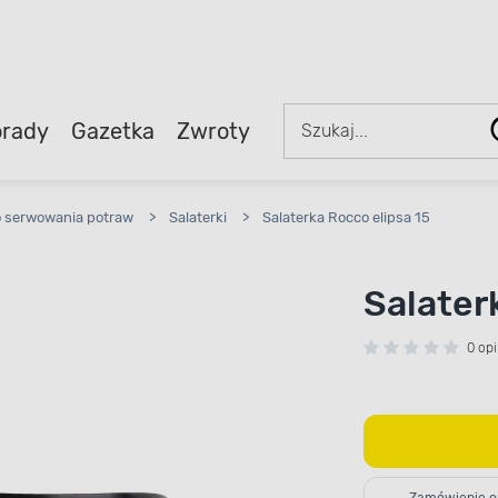
rady
Gazetka
Zwroty
o serwowania potraw
>
Salaterki
>
Salaterka Rocco elipsa 15
Salater
0 opi