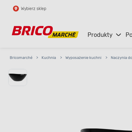
Wybierz sklep
Przejdź do głównej zawartości
Przejdź do wyszukiwarki
Produkty
Po
Przejdź do kontaktu
Bricomarché
>
Kuchnia
>
Wyposażenie kuchni
>
Naczynia d