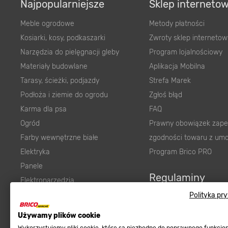
Najpopularniejsze
Sklep interneto
Meble ogrodowe
Metody płatności
Kosiarki, kosy, podkaszarki
Zwroty sklep internetow
Narzędzia do pielęgnacji gleby
Program lojalnościowy
Materiały budowlane
Aplikacja Mobilna
Tarasy, ścieżki, podjazdy
Strefa Marek
Podłoża i ziemie do ogrodu
Zgłoś błąd
Karma dla psa
FAQ
Ogród
Prawny obowiązek zape
Farby wewnętrzne białe
zgodności towaru z um
Elektryka
Program Brico PRO
Panele
Regulaminy
Elektronarzędzia
Płytki
Polityka pr
Regulaminy
Panele podłogowe
Polityka prywatności
Używamy plików cookie
Płyty OSB/HDF