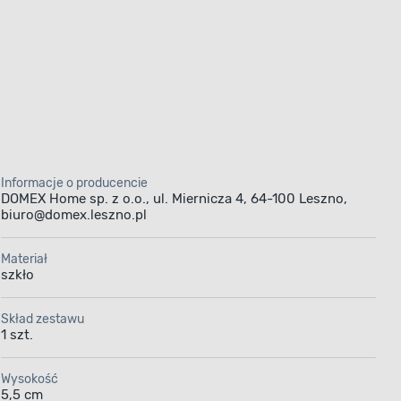
Informacje o producencie
DOMEX Home sp. z o.o., ul. Miernicza 4, 64-100 Leszno,
biuro@domex.leszno.pl
Materiał
szkło
Skład zestawu
1 szt.
Wysokość
5,5 cm