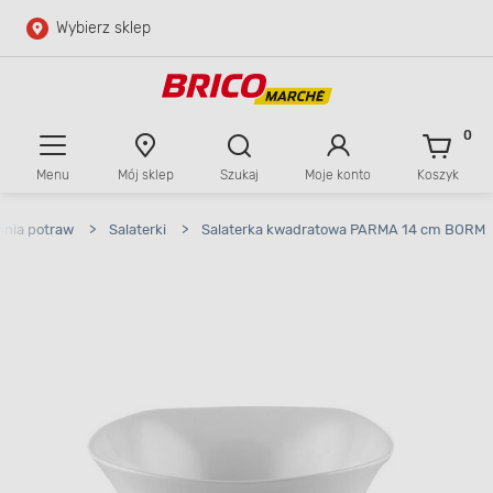
Wybierz sklep
Przejdź do głównej zawartości
Przejdź do wyszukiwarki
0
Menu
Mój sklep
Szukaj
Moje konto
Koszyk
Przejdź do kontaktu
ania potraw
>
Salaterki
>
Salaterka kwadratowa PARMA 14 cm BORM