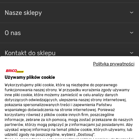
Nasze sklepy
O nas
Kontakt do sklepu
Polityka prywatności
Strefa biznesu
Używamy plików cookie
Wykorzystujemy pliki cookie, które są niezbędne do poprawnego
funkcjonowania naszej strony. W przypadku wyrażenia zgody używamy
inne pliki cookie, które możemy zamieścić w celu analizy danych
Dołącz do nas
dotyczących odwiedzających, ulepszenia naszej strony internetowej,
pokazania spersonalizowanych treści i zapewnienia Państwu
wspaniałego doświadczenia na stronie internetowej. Ponieważ
korzystamy również z plików cookie innych firm, poszczególne
informacje, zebrane za ich pomocą, mogą zostać przekazane do naszych
partnerów, którzy mogą połączyć je z informacjami już posiadanymi. Aby
Metody płatności
uzyskać więcej informacji na temat plików cookie, których używamy, lub
udzielić zgody na poszczególne, wybierz „Dostosuj”.