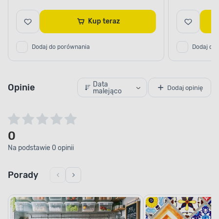
Kup teraz
Dodaj do porównania
Dodaj do
Data
Opinie
Dodaj opinię
malejąco
0
Na podstawie 0 opinii
Porady