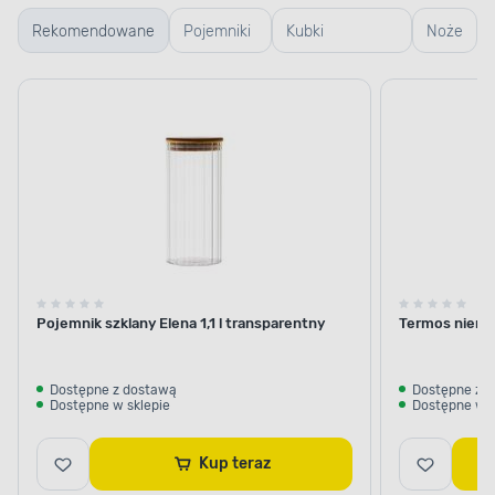
Rekomendowane
Pojemniki
Kubki
Noże
szklane
termiczne i
termosy
Pojemnik szklany Elena 1,1 l transparentny
Termos nierdz
Dostępne z dostawą
Dostępne z 
Dostępne w sklepie
Dostępne w s
Kup teraz