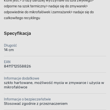
które jest:> 5 razy bardziej wytrzymałe od szła zwykłego>
odporne na szok termiczny> nadaje się do zmywarek>
odpowiednie do mikrofalówek i zamrażarek> nadaje się do
całkowitego recyklingu
Specyfikacja
Długość
14 cm
EAN
8411712558826
Informacje dodatkowe
szkło hartowane, możliwość mycia w zmywarce i użycia w
mikrofalówce
Informacje o bezpieczeństwie
Stosować zgodnie z przeznaczeniem