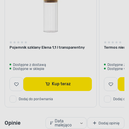
Pojemnik szklany Elena 1,1 l transparentny
Termos nierdz
Dostępne z dostawą
Dostępne z 
Dostępne w sklepie
Dostępne w s
Kup teraz
Dodaj do porównania
Dodaj do
Data
Opinie
Dodaj opinię
malejąco