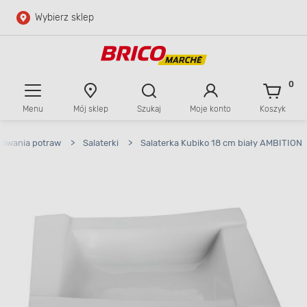
Wybierz sklep
Przejdź do głównej zawartości
Przejdź do wyszukiwarki
0
Menu
Mój sklep
Szukaj
Moje konto
Koszyk
Przejdź do kontaktu
wowania potraw
>
Salaterki
>
Salaterka Kubiko 18 cm biały AMBITION