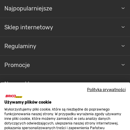
Najpopularniejsze
Sklep internetowy
Regulaminy
Promocje
Nasze sklepy
Polityka prywatności
O nas
Używamy plików cookie
Wykorzystujemy pliki cookie, które są niezbędne do poprawnego
funkcjonowania naszej strony. W przypadku wyrażenia zgody używamy
inne pliki cookie, które możemy zamieścić w celu analizy danych
Kontakt do sklepu
dotyczących odwiedzających, ulepszenia naszej strony internetowej,
pokazania spersonalizowanych treści i zapewnienia Państwu