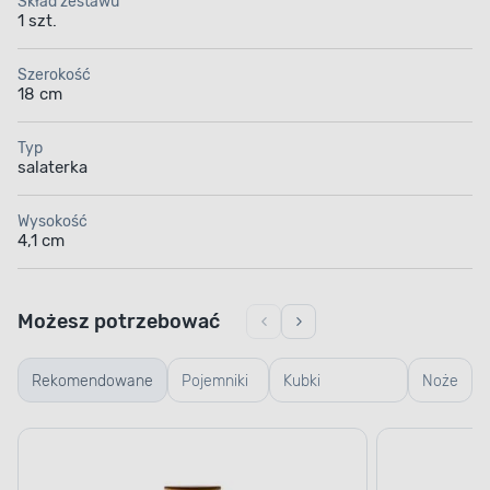
Skład zestawu
1 szt.
Szerokość
18 cm
Typ
salaterka
Wysokość
4,1 cm
Możesz potrzebować
Rekomendowane
Pojemniki
Kubki
Noże
szklane
termiczne i
termosy