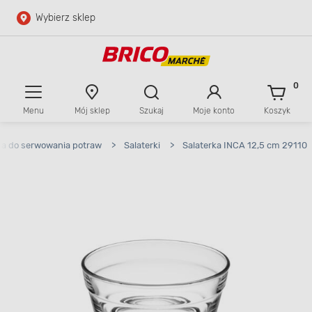
Wybierz sklep
Przejdź do głównej zawartości
Przejdź do wyszukiwarki
0
Menu
Mój sklep
Szukaj
Moje konto
Koszyk
Przejdź do kontaktu
ia do serwowania potraw
>
Salaterki
>
Salaterka INCA 12,5 cm 29110