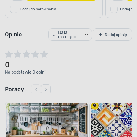
Dodaj do porównania
Dodaj do
Data
Opinie
Dodaj opinię
malejąco
0
Na podstawie 0 opinii
Porady