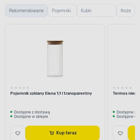
Rekomendowane
Pojemniki
Kubki
Noże
szklane
termiczne i
termosy
Pojemnik szklany Elena 1,1 l transparentny
Termos nierdz
Dostępne z dostawą
Dostępne z 
Dostępne w sklepie
Dostępne w s
Kup teraz