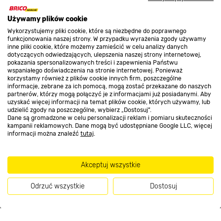
O nas
Używamy plików cookie
Wykorzystujemy pliki cookie, które są niezbędne do poprawnego
funkcjonowania naszej strony. W przypadku wyrażenia zgody używamy
inne pliki cookie, które możemy zamieścić w celu analizy danych
Kontakt do sklepu
dotyczących odwiedzających, ulepszenia naszej strony internetowej,
pokazania spersonalizowanych treści i zapewnienia Państwu
wspaniałego doświadczenia na stronie internetowej. Ponieważ
korzystamy również z plików cookie innych firm, poszczególne
Strefa biznesu
informacje, zebrane za ich pomocą, mogą zostać przekazane do naszych
partnerów, którzy mogą połączyć je z informacjami już posiadanymi. Aby
uzyskać więcej informacji na temat plików cookie, których używamy, lub
udzielić zgody na poszczególne, wybierz „Dostosuj”.
Dane są gromadzone w celu personalizacji reklam i pomiaru skuteczności
Dołącz do nas
kampanii reklamowych. Dane mogą być udostępniane Google LLC, więcej
informacji można znaleźć
tutaj
.
Akceptuj wszystkie
Metody płatności
Odrzuć wszystkie
Dostosuj