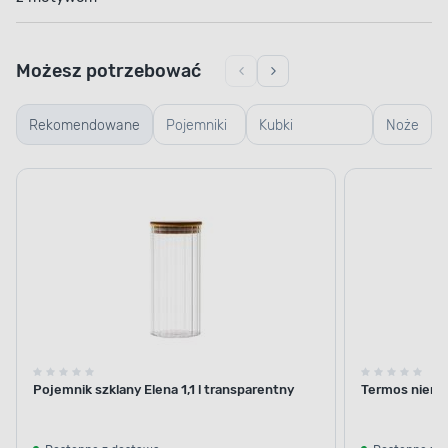
Możesz potrzebować
Rekomendowane
Pojemniki
Kubki
Noże
szklane
termiczne i
termosy
Pojemnik szklany Elena 1,1 l transparentny
Termos nierdz