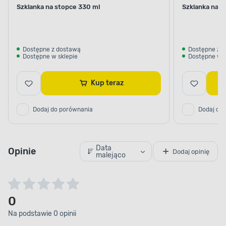
Szklanka na stopce 330 ml
Szklanka na s
Dostępne z dostawą
Dostępne z 
Dostępne w sklepie
Dostępne w s
Kup teraz
Dodaj do porównania
Dodaj do
Data
Opinie
Dodaj opinię
malejąco
0
Na podstawie 0 opinii