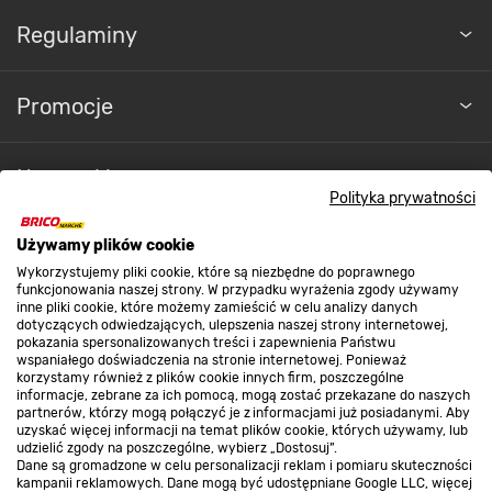
Regulaminy
Promocje
Nasze sklepy
Polityka prywatności
O nas
Używamy plików cookie
Wykorzystujemy pliki cookie, które są niezbędne do poprawnego
funkcjonowania naszej strony. W przypadku wyrażenia zgody używamy
inne pliki cookie, które możemy zamieścić w celu analizy danych
Kontakt do sklepu
dotyczących odwiedzających, ulepszenia naszej strony internetowej,
pokazania spersonalizowanych treści i zapewnienia Państwu
wspaniałego doświadczenia na stronie internetowej. Ponieważ
korzystamy również z plików cookie innych firm, poszczególne
Strefa biznesu
informacje, zebrane za ich pomocą, mogą zostać przekazane do naszych
partnerów, którzy mogą połączyć je z informacjami już posiadanymi. Aby
uzyskać więcej informacji na temat plików cookie, których używamy, lub
udzielić zgody na poszczególne, wybierz „Dostosuj”.
Dane są gromadzone w celu personalizacji reklam i pomiaru skuteczności
Dołącz do nas
kampanii reklamowych. Dane mogą być udostępniane Google LLC, więcej