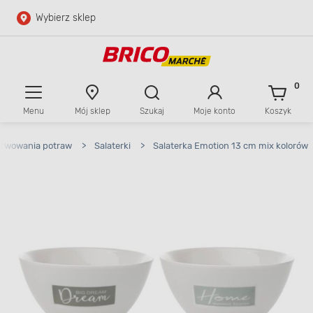
Wybierz sklep
Przejdź do głównej zawartości
Przejdź do wyszukiwarki
0
Menu
Mój sklep
Szukaj
Moje konto
Koszyk
Przejdź do kontaktu
erwowania potraw
>
Salaterki
>
Salaterka Emotion 13 cm mix kolorów