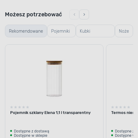
Możesz potrzebować
Rekomendowane
Pojemniki
Kubki
Noże
szklane
termiczne i
termosy
Pojemnik szklany Elena 1,1 l transparentny
Termos nierdz
Dostępne z dostawą
Dostępne z 
Dostępne w sklepie
Dostępne w s