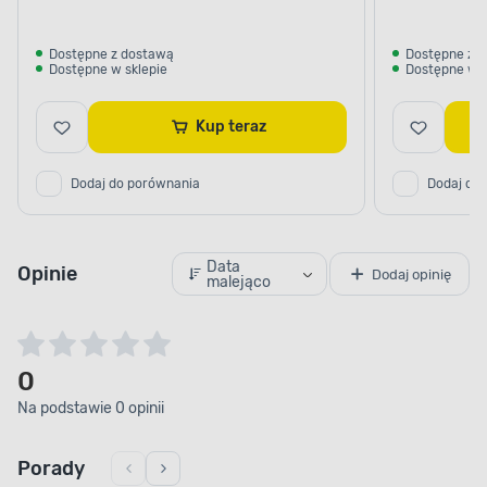
Dostępne z dostawą
Dostępne z 
Dostępne w sklepie
Dostępne w s
Kup teraz
Dodaj do porównania
Dodaj do
Data
Opinie
Dodaj opinię
malejąco
0
Na podstawie 0 opinii
Porady