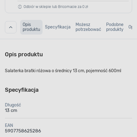
Odbiór w sklepie lub Bricomacie za 0 zł
Opis
Możesz
Podobne
Specyfikacja
Opin
produktu
potrzebować
produkty
Opis produktu
Salaterka bratki różowa o średnicy 13 cm, pojemność 600ml
Specyfikacja
Długość
13 cm
EAN
5907758625286