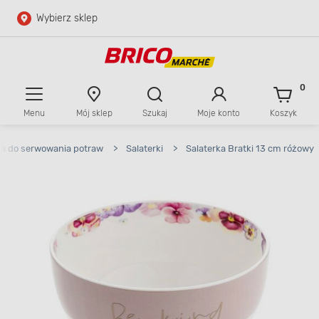
Wybierz sklep
Przejdź do głównej zawartości
Przejdź do wyszukiwarki
0
Menu
Mój sklep
Szukaj
Moje konto
Koszyk
Przejdź do kontaktu
a do serwowania potraw
>
Salaterki
>
Salaterka Bratki 13 cm różowy