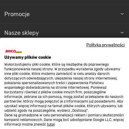
Promocje
Nasze sklepy
Polityka prywatności
O nas
Używamy plików cookie
Wykorzystujemy pliki cookie, które są niezbędne do poprawnego
Kontakt do sklepu
funkcjonowania naszej strony. W przypadku wyrażenia zgody używamy
inne pliki cookie, które możemy zamieścić w celu analizy danych
dotyczących odwiedzających, ulepszenia naszej strony internetowej,
pokazania spersonalizowanych treści i zapewnienia Państwu
Strefa biznesu
wspaniałego doświadczenia na stronie internetowej. Ponieważ
korzystamy również z plików cookie innych firm, poszczególne
informacje, zebrane za ich pomocą, mogą zostać przekazane do naszych
partnerów, którzy mogą połączyć je z informacjami już posiadanymi. Aby
uzyskać więcej informacji na temat plików cookie, których używamy, lub
udzielić zgody na poszczególne, wybierz „Dostosuj”.
Dołącz do nas
Dane są gromadzone w celu personalizacji reklam i pomiaru skuteczności
kampanii reklamowych. Dane mogą być udostępniane Google LLC, więcej
informacji można znaleźć
tutaj
.