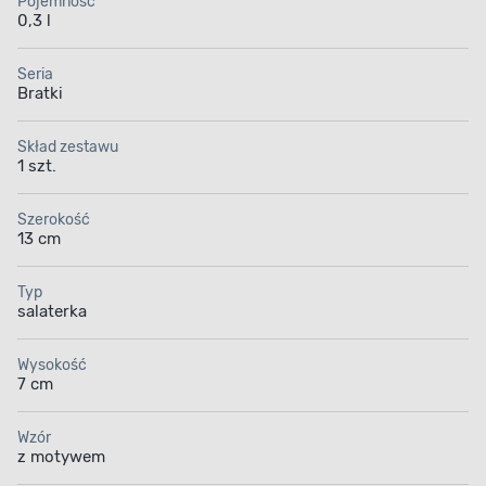
Pojemność
0,3 l
Seria
Bratki
Skład zestawu
1 szt.
Szerokość
13 cm
Typ
salaterka
Wysokość
7 cm
Wzór
z motywem