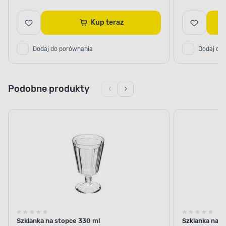
Kup teraz
Dodaj do porównania
Dodaj do
Podobne produkty
Szklanka na stopce 330 ml
Szklanka na s