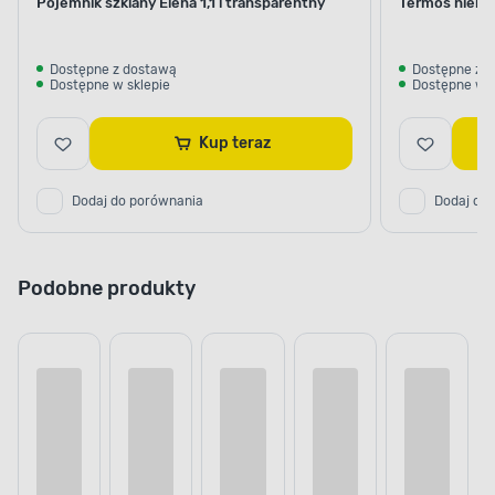
Pojemnik szklany Elena 1,1 l transparentny
Termos nierdz
Dostępne z dostawą
Dostępne z 
Dostępne w sklepie
Dostępne w s
Kup teraz
Dodaj do porównania
Dodaj do
Podobne produkty
Cena online