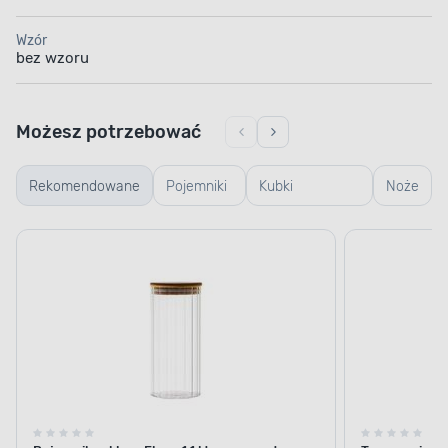
Wzór
bez wzoru
Możesz potrzebować
Rekomendowane
Pojemniki
Kubki
Noże
szklane
termiczne i
termosy