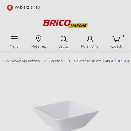
Wybierz sklep
Przejdź do głównej zawartości
Przejdź do wyszukiwarki
0
Menu
Mój sklep
Szukaj
Moje konto
Koszyk
Przejdź do kontaktu
 do serwowania potraw
>
Salaterki
>
Salaterka 18 cm Fala AMBITION