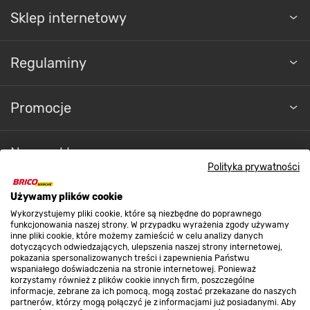
Sklep internetowy
Regulaminy
Promocje
Nasze sklepy
Polityka prywatności
O nas
Używamy plików cookie
Wykorzystujemy pliki cookie, które są niezbędne do poprawnego
funkcjonowania naszej strony. W przypadku wyrażenia zgody używamy
inne pliki cookie, które możemy zamieścić w celu analizy danych
Kontakt do sklepu
dotyczących odwiedzających, ulepszenia naszej strony internetowej,
pokazania spersonalizowanych treści i zapewnienia Państwu
wspaniałego doświadczenia na stronie internetowej. Ponieważ
korzystamy również z plików cookie innych firm, poszczególne
Strefa biznesu
informacje, zebrane za ich pomocą, mogą zostać przekazane do naszych
partnerów, którzy mogą połączyć je z informacjami już posiadanymi. Aby