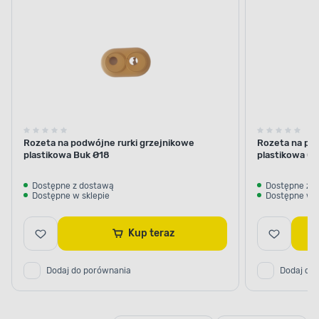
Rozeta na podwójne rurki grzejnikowe
Rozeta na pod
plastikowa Buk Ø18
plastikowa Or
Dostępne z dostawą
Dostępne z 
Dostępne w sklepie
Dostępne w s
Kup teraz
Dodaj do porównania
Dodaj do