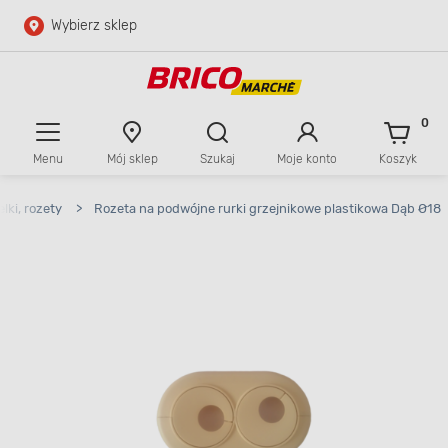
Wybierz sklep
Przejdź do głównej zawartości
Przejdź do wyszukiwarki
0
Menu
Mój sklep
Szukaj
Moje konto
Koszyk
Przejdź do kontaktu
lki, rozety
>
Rozeta na podwójne rurki grzejnikowe plastikowa Dąb Ø18