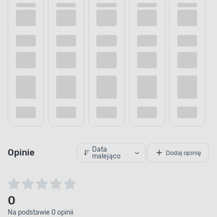
Data
Opinie
Dodaj opinię
malejąco
0
Na podstawie 0 opinii