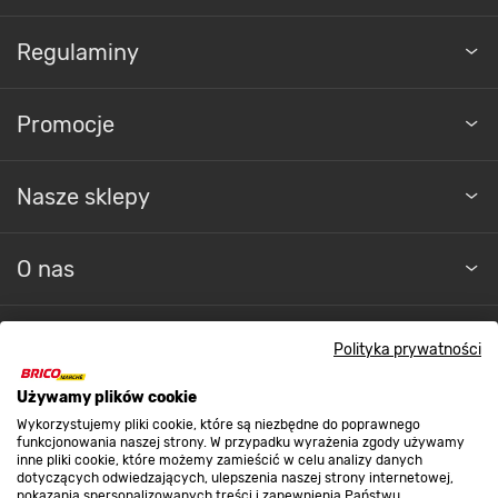
Regulaminy
Promocje
Nasze sklepy
O nas
Kontakt do sklepu
Polityka prywatności
Używamy plików cookie
Strefa biznesu
Wykorzystujemy pliki cookie, które są niezbędne do poprawnego
funkcjonowania naszej strony. W przypadku wyrażenia zgody używamy
inne pliki cookie, które możemy zamieścić w celu analizy danych
dotyczących odwiedzających, ulepszenia naszej strony internetowej,
pokazania spersonalizowanych treści i zapewnienia Państwu