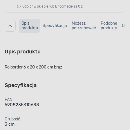
Odbiór w sklepie lub Bricomacie za 0 zł
Opis
Możesz
Podobne
Specyfikacja
Opin
produktu
potrzebować
produkty
Opis produktu
Rolborder 6 x 20 x 200 cm brąz
Specyfikacja
EAN
5908235310688
Grubość
3 cm