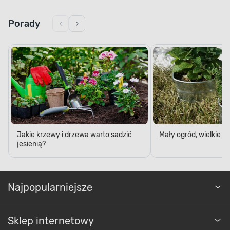
Porady
Jakie krzewy i drzewa warto sadzić
Mały ogród, wielkie 
jesienią?
Najpopularniejsze
Sklep internetowy