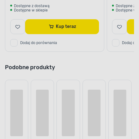
Dostępne z dostawą
Dostępne z 
Dostępne w sklepie
Dostępne w s
Kup teraz
Dodaj do porównania
Dodaj do
Podobne produkty