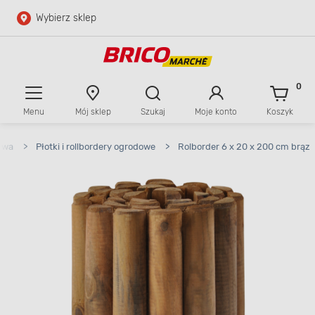
Wybierz sklep
Przejdź do głównej zawartości
Przejdź do wyszukiwarki
0
Menu
Mój sklep
Szukaj
Moje konto
Koszyk
Przejdź do kontaktu
owa
>
Płotki i rollbordery ogrodowe
>
Rolborder 6 x 20 x 200 cm brąz