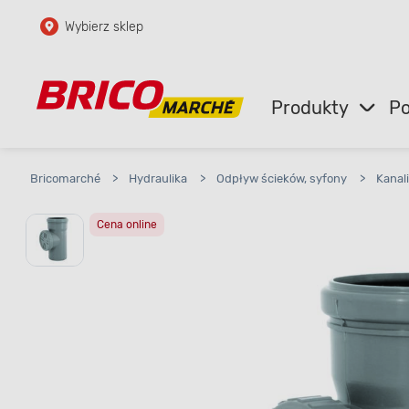
Wybierz sklep
Przejdź do głównej zawartości
Przejdź do wyszukiwarki
Produkty
Po
Przejdź do kontaktu
Bricomarché
>
Hydraulika
>
Odpływ ścieków, syfony
>
Kanal
Cena online