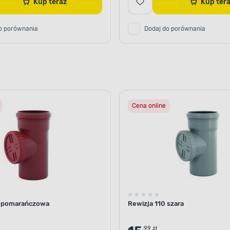
Kup teraz
Kup te
o porównania
Dodaj do porównania
Cena online
0 pomarańczowa
Rewizja 110 szara
.99 zł