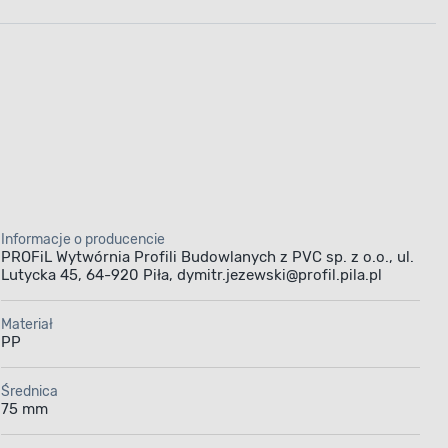
Informacje o producencie
PROFiL Wytwórnia Profili Budowlanych z PVC sp. z o.o., ul.
Lutycka 45, 64-920 Piła, dymitr.jezewski@profil.pila.pl
Materiał
PP
Średnica
75 mm