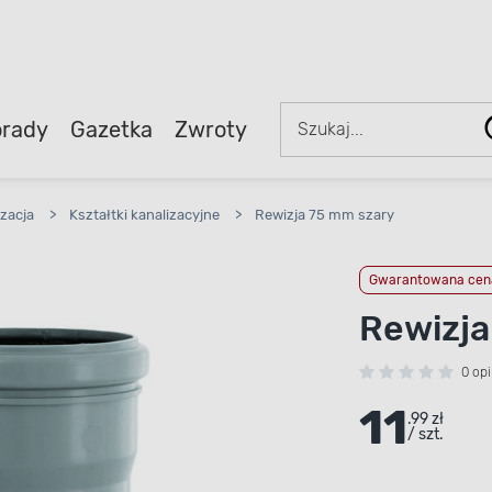
rady
Gazetka
Zwroty
izacja
>
Kształtki kanalizacyjne
>
Rewizja 75 mm szary
Gwarantowana cena
Rewizja
0 opi
11
.99 zł
/ szt.