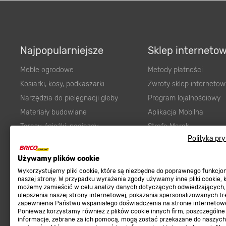
Najpopularniejsze
Sklep interneto
Meble ogrodowe
Metody płatności
Kosiarki, kosy, podkaszarki
Zwroty sklep internetow
Narzędzia do pielęgnacji gleby
Program lojalnościowy
Materiały budowlane
Aplikacja Mobilna
Tarasy, ścieżki, podjazdy
Strefa Marek
Polityka pr
Podłoża i ziemie do ogrodu
Zgłoś błąd
Karma dla psa
FAQ
Używamy plików cookie
Ogród
Prawny obowiązek zape
Wykorzystujemy pliki cookie, które są niezbędne do poprawnego funkcj
naszej strony. W przypadku wyrażenia zgody używamy inne pliki cookie, 
Farby wewnętrzne białe
zgodności towaru z um
możemy zamieścić w celu analizy danych dotyczących odwiedzających,
ulepszenia naszej strony internetowej, pokazania spersonalizowanych tre
Elektryka
Program Brico PRO
zapewnienia Państwu wspaniałego doświadczenia na stronie internetowe
Panele
Ponieważ korzystamy również z plików cookie innych firm, poszczególne
informacje, zebrane za ich pomocą, mogą zostać przekazane do naszych
Regulaminy
Elektronarzędzia