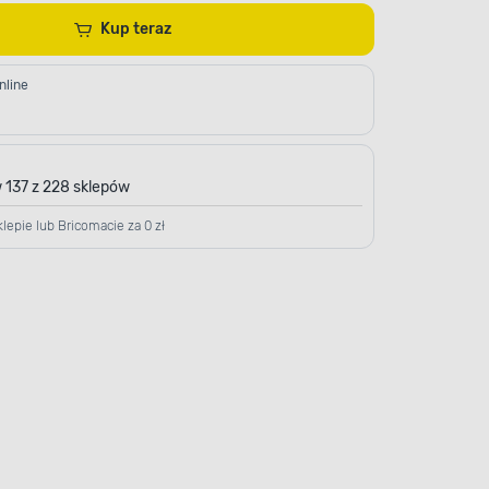
Kup teraz
nline
 137 z 228 sklepów
lepie lub Bricomacie za 0 zł