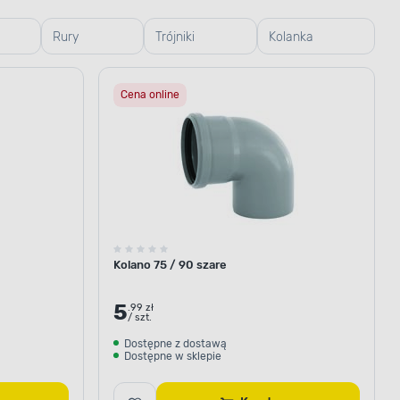
Rury
Trójniki
Kolanka
e
kanalizacyjne
kanalizacyjne
kanalizacyjne
Cena online
Kolano 75 / 90 szare
5
.99 zł
/ szt.
Dostępne z dostawą
Dostępne w sklepie