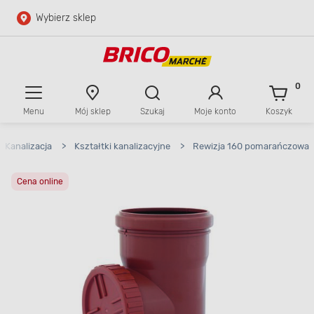
Wybierz sklep
Przejdź do głównej zawartości
Przejdź do wyszukiwarki
0
Menu
Mój sklep
Szukaj
Moje konto
Koszyk
Przejdź do kontaktu
Kanalizacja
>
Kształtki kanalizacyjne
>
Rewizja 160 pomarańczowa
Cena online