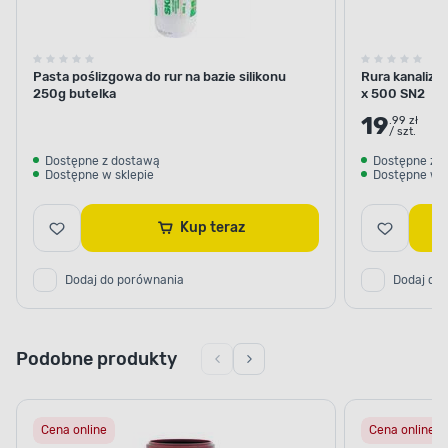
Pasta poślizgowa do rur na bazie silikonu
Rura kanaliza
250g butelka
x 500 SN2
19
.99 zł
/ szt.
Dostępne z dostawą
Dostępne z 
Dostępne w sklepie
Dostępne w s
Kup teraz
Dodaj do porównania
Dodaj do
Podobne produkty
Cena online
Cena online