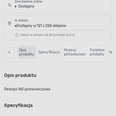
Zamówienie online
Dostępny
W sklepie
Dostępny w 121 z 228 sklepów
Odbiór w sklepie lub Bricomacie za 0 zł
Opis
Możesz
Podobne
Specyfikacja
Opin
produktu
potrzebować
produkty
Opis produktu
Rewizja 160 pomarańczowa
Specyfikacja