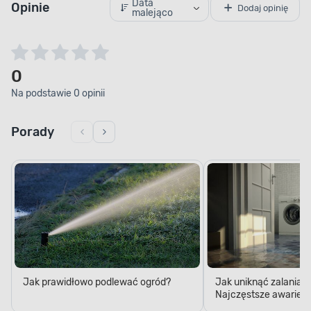
Data
Opinie
Dodaj opinię
malejąco
0
Na podstawie 0 opinii
Porady
Jak prawidłowo podlewać ogród?
Jak uniknąć zalania 
Najczęstsze awarie w