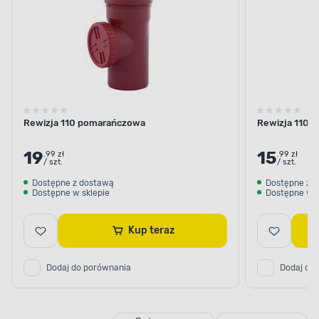
Rewizja 110 pomarańczowa
Rewizja 110 s
19
15
.99 zł
.99 zł
/ szt.
/ szt.
Dostępne z dostawą
Dostępne z 
Dostępne w sklepie
Dostępne w s
Kup teraz
Dodaj do porównania
Dodaj do