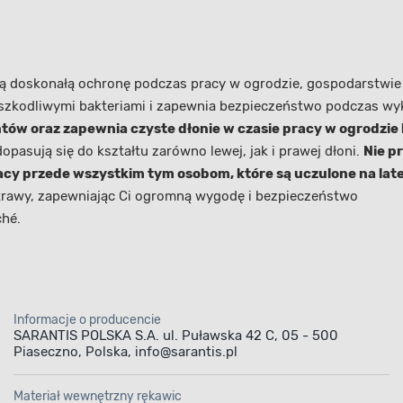
ą doskonałą ochronę podczas pracy w ogrodzie, gospodarstwie
ze szkodliwymi bakteriami i zapewnia bezpieczeństwo podczas 
ów oraz zapewnia czyste dłonie w czasie pracy w ogrodzie l
opasują się do kształtu zarówno lewej, jak i prawej dłoni.
Nie p
y przede wszystkim tym osobom, które są uczulone na late
a trawy, zapewniając Ci ogromną wygodę i bezpieczeństwo
ché.
Informacje o producencie
SARANTIS POLSKA S.A. ul. Puławska 42 C, 05 - 500
Piaseczno, Polska, info@sarantis.pl
Materiał wewnętrzny rękawic