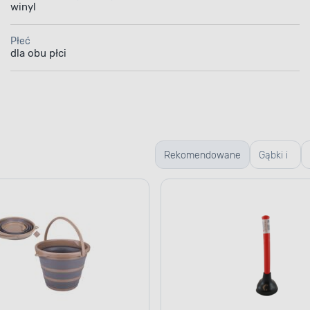
winyl
Płeć
dla obu płci
Rekomendowane
Gąbki i
ścierki