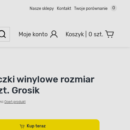
0
Nasze sklepy
Kontakt
Twoje porównanie
Moje konto
0 szt.
zki winylowe rozmiar
zt. Grosik
nii
Oceń produkt
Kup teraz