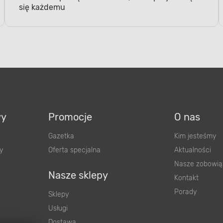
się każdemu
wy
Promocje
O nas
Gazetka
Kim jesteśmy
y
Oferta specjalna
Aktualności
Nasze zobowią
Nasze sklepy
Kontakt
Porady
Sklepy
Usługi
Dostawa