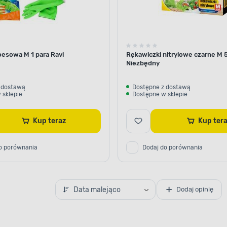
oesowa M 1 para Ravi
Rękawiczki nitrylowe czarne M 5
Niezbędny
 dostawą
Dostępne z dostawą
 sklepie
Dostępne w sklepie
Kup teraz
Kup te
o porównania
Dodaj do porównania
Data malejąco
Dodaj opinię