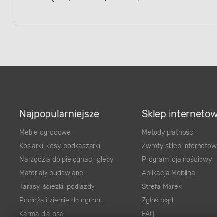
Najpopularniejsze
Sklep interneto
Meble ogrodowe
Metody płatności
Kosiarki, kosy, podkaszarki
Zwroty sklep internetow
Narzędzia do pielęgnacji gleby
Program lojalnościowy
Materiały budowlane
Aplikacja Mobilna
Tarasy, ścieżki, podjazdy
Strefa Marek
Podłoża i ziemie do ogrodu
Zgłoś błąd
Karma dla psa
FAQ