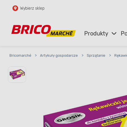
Wybierz sklep
Przejdź do głównej zawartości
Przejdź do wyszukiwarki
Produkty
Po
Przejdź do kontaktu
Bricomarché
>
Artykuły gospodarcze
>
Sprzątanie
>
Rękawi