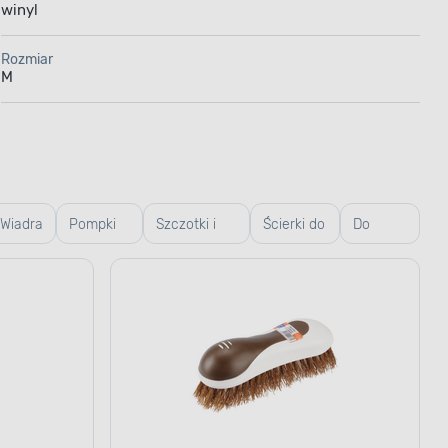
winyl
Rozmiar
M
Wiadra
Pompki
Szczotki i
Ścierki do
Do
do zlewu
szczoteczki
podłogi
mycia
okien