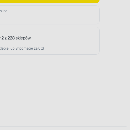
nline
 2 z 228 sklepów
lepie lub Bricomacie za 0 zł