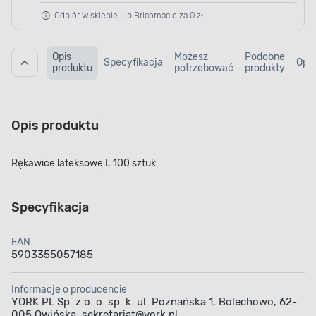
Odbiór w sklepie lub Bricomacie za 0 zł
Opis
Możesz
Podobne
Specyfikacja
Opin
produktu
potrzebować
produkty
Opis produktu
Rękawice lateksowe L 100 sztuk
Specyfikacja
EAN
5903355057185
Informacje o producencie
YORK PL Sp. z o. o. sp. k. ul. Poznańska 1, Bolechowo, 62-
005 Owińska, sekretariat@york.pl