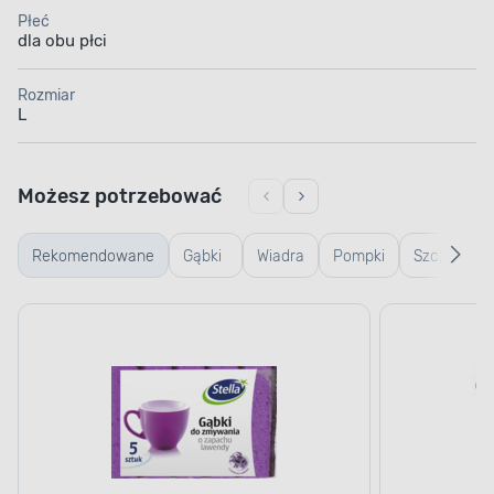
Płeć
dla obu płci
Rozmiar
L
Możesz potrzebować
Rekomendowane
Gąbki
Wiadra
Pompki
Szczotki i
i
do
szczoteczk
ścierki
zlewu