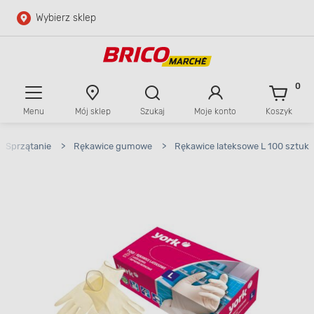
Wybierz sklep
Przejdź do głównej zawartości
Przejdź do wyszukiwarki
0
Menu
Mój sklep
Szukaj
Moje konto
Koszyk
Przejdź do kontaktu
Sprzątanie
>
Rękawice gumowe
>
Rękawice lateksowe L 100 sztuk