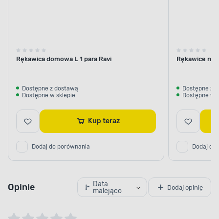
Rękawica domowa L 1 para Ravi
Rękawice nitr
Dostępne z dostawą
Dostępne z 
Dostępne w sklepie
Dostępne w s
Kup teraz
Dodaj do porównania
Dodaj do
Data
Opinie
Dodaj opinię
malejąco