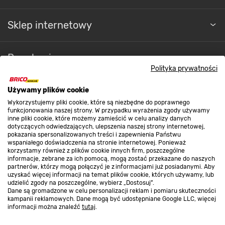
Sklep internetowy
Regulaminy
Polityka prywatności
Promocje
Używamy plików cookie
Wykorzystujemy pliki cookie, które są niezbędne do poprawnego
funkcjonowania naszej strony. W przypadku wyrażenia zgody używamy
inne pliki cookie, które możemy zamieścić w celu analizy danych
Nasze sklepy
dotyczących odwiedzających, ulepszenia naszej strony internetowej,
pokazania spersonalizowanych treści i zapewnienia Państwu
wspaniałego doświadczenia na stronie internetowej. Ponieważ
korzystamy również z plików cookie innych firm, poszczególne
O nas
informacje, zebrane za ich pomocą, mogą zostać przekazane do naszych
partnerów, którzy mogą połączyć je z informacjami już posiadanymi. Aby
uzyskać więcej informacji na temat plików cookie, których używamy, lub
udzielić zgody na poszczególne, wybierz „Dostosuj”.
Kontakt do sklepu
Dane są gromadzone w celu personalizacji reklam i pomiaru skuteczności
kampanii reklamowych. Dane mogą być udostępniane Google LLC, więcej
informacji można znaleźć
tutaj
.
Strefa biznesu