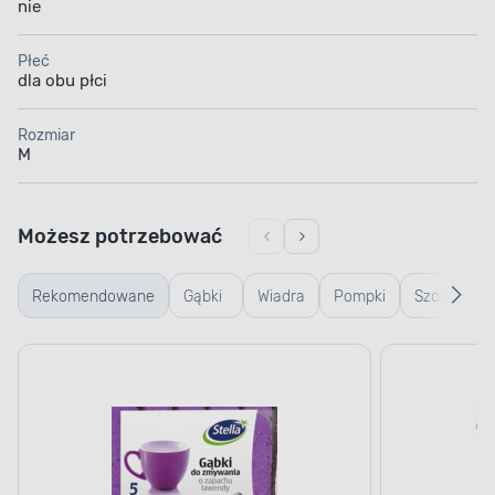
nie
Płeć
dla obu płci
Rozmiar
M
Możesz potrzebować
Rekomendowane
Gąbki
Wiadra
Pompki
Szczotki i
i
do
szczoteczk
ścierki
zlewu