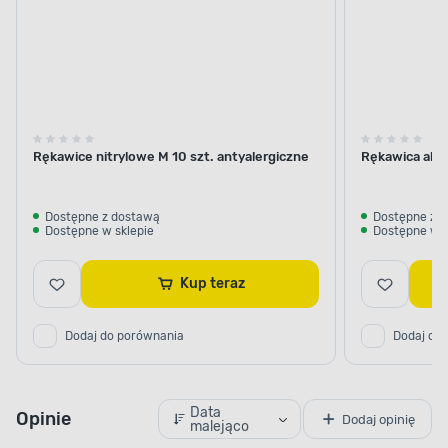
Rękawice nitrylowe M 10 szt. antyalergiczne
Rękawica aloe
Dostępne z dostawą
Dostępne z 
Dostępne w sklepie
Dostępne w s
Kup teraz
Dodaj do porównania
Dodaj do
Data
Opinie
Dodaj opinię
malejąco