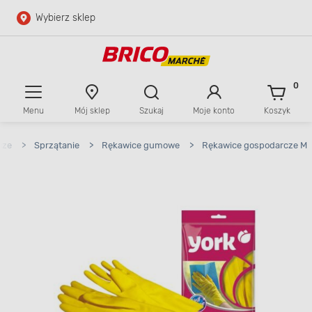
Wybierz sklep
Przejdź do głównej zawartości
Przejdź do wyszukiwarki
0
Menu
Mój sklep
Szukaj
Moje konto
Koszyk
Przejdź do kontaktu
cze
>
Sprzątanie
>
Rękawice gumowe
>
Rękawice gospodarcze M