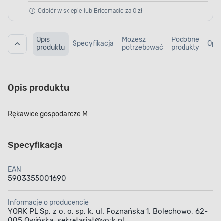
Odbiór w sklepie lub Bricomacie za 0 zł
Opis
Możesz
Podobne
Specyfikacja
Opin
produktu
potrzebować
produkty
Opis produktu
Rękawice gospodarcze M
Specyfikacja
EAN
5903355001690
Informacje o producencie
YORK PL Sp. z o. o. sp. k. ul. Poznańska 1, Bolechowo, 62-
005 Owińska, sekretariat@york.pl