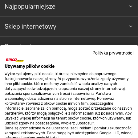
Najpopularniejsze
Sklep internetowy
Regulaminy
Polityka prywatności
Promocje
Używamy plików cookie
Wykorzystujemy pliki cookie, które są niezbędne do poprawnego
funkcjonowania naszej strony. W przypadku wyrażenia zgody używamy
inne pliki cookie, które możemy zamieścić w celu analizy danych
Nasze sklepy
dotyczących odwiedzających, ulepszenia naszej strony internetowej,
pokazania spersonalizowanych treści i zapewnienia Państwu
wspaniałego doświadczenia na stronie internetowej. Ponieważ
korzystamy również z plików cookie innych firm, poszczególne
O nas
informacje, zebrane za ich pomocą, mogą zostać przekazane do naszych
partnerów, którzy mogą połączyć je z informacjami już posiadanymi. Aby
uzyskać więcej informacji na temat plików cookie, których używamy, lub
udzielić zgody na poszczególne, wybierz „Dostosuj”.
Kontakt do sklepu
Dane są gromadzone w celu personalizacji reklam i pomiaru skuteczności
kampanii reklamowych. Dane mogą być udostępniane Google LLC, więcej