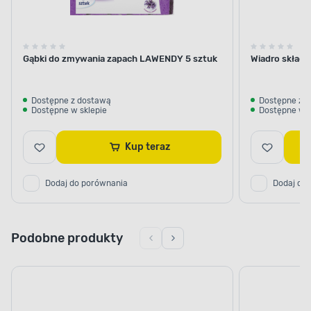
Gąbki do zmywania zapach LAWENDY 5 sztuk
Wiadro składa
Dostępne z dostawą
Dostępne z 
Dostępne w sklepie
Dostępne w s
Kup teraz
Dodaj do porównania
Dodaj do
Podobne produkty