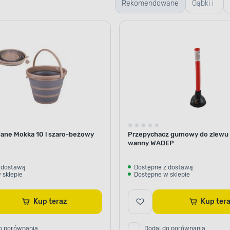
Rekomendowane
Gąbki i
ścierki
dane Mokka 10 l szaro-beżowy
Przepychacz gumowy do zlewu
wanny WADEP
 dostawą
Dostępne z dostawą
 sklepie
Dostępne w sklepie
Kup teraz
Kup ter
o porównania
Dodaj do porównania