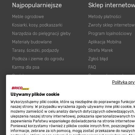
Najpopularniejsze
Sklep interneto
Meble ogrodowe
Metody płatności
Kosiarki, kosy, podkaszarki
Zwroty sklep internetow
Narzędzia do pielęgnacji gleby
Program lojalnościowy
Materiały budowlane
Aplikacja Mobilna
Tarasy, ścieżki, podjazdy
Strefa Marek
Podłoża i ziemie do ogrodu
Zgłoś błąd
Karma dla psa
FAQ
Ogród
Prawny obowiązek zape
Polityka pr
Farby wewnętrzne białe
zgodności towaru z um
Elektryka
Program Brico PRO
Używamy plików cookie
Panele
Wykorzystujemy pliki cookie, które są niezbędne do poprawnego funkcj
Regulaminy
naszej strony. W przypadku wyrażenia zgody używamy inne pliki cookie, 
Elektronarzędzia
możemy zamieścić w celu analizy danych dotyczących odwiedzających,
ulepszenia naszej strony internetowej, pokazania spersonalizowanych tre
Płytki
Regulaminy
zapewnienia Państwu wspaniałego doświadczenia na stronie internetowe
Panele podłogowe
Ponieważ korzystamy również z plików cookie innych firm, poszczególne
Polityka prywatności
informacje, zebrane za ich pomocą, mogą zostać przekazane do naszych
Płyty OSB/HDF