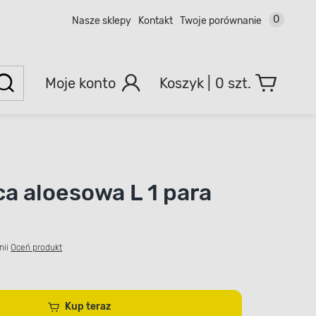
0
Nasze sklepy
Kontakt
Twoje porównanie
Moje konto
0 szt.
a aloesowa L 1 para
nii
Oceń produkt
Kup teraz