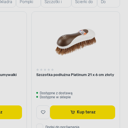
Wiadra
Pompki
Szczotki i
Ścierki do
Do
do zlewu
szczoteczki
podłogi
mycia
okien
 umywalki
Szczotka podłużna Platinum 21 x 6 cm złoty
Dostępne z dostawą
Dostępne w sklepie
az
Kup teraz
Dodaj do porównania