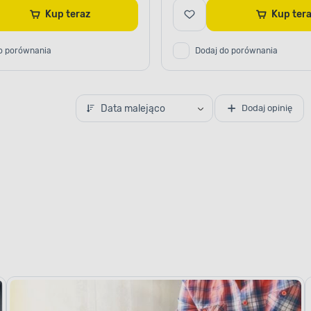
Kup teraz
Kup te
o porównania
Dodaj do porównania
Data malejąco
Dodaj opinię