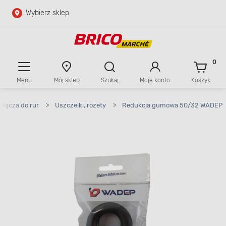
Wybierz sklep
Przejdź do głównej zawartości
Przejdź do wyszukiwarki
0
Menu
Mój sklep
Szukaj
Moje konto
Koszyk
Przejdź do kontaktu
yłącza do rur
>
Uszczelki, rozety
>
Redukcja gumowa 50/32 WADEP