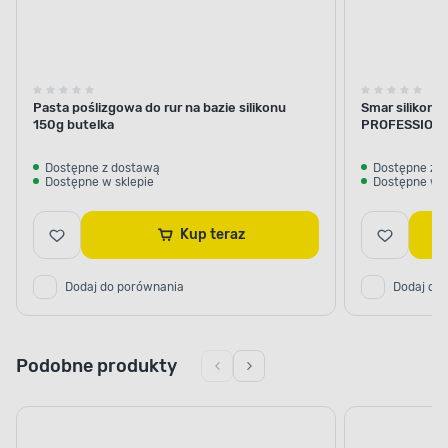
Pasta poślizgowa do rur na bazie silikonu
Smar silikon
150g butelka
PROFESSION
Dostępne z dostawą
Dostępne z 
Dostępne w sklepie
Dostępne w s
Kup teraz
Dodaj do porównania
Dodaj do
Podobne produkty