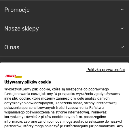
Promocje
Nasze sklepy
O nas
Kontakt do sklepu
Polityka prywatności
Używamy plików cookie
Strefa biznesu
Wykorzystujemy pliki cookie, które są niezbędne do poprawnego
funkcjonowania naszej strony. W przypadku wyrażenia zgody używamy
inne pliki cookie, które możemy zamieścić w celu analizy danych
dotyczących odwiedzających, ulepszenia naszej strony internetowej,
Dołącz do nas
pokazania spersonalizowanych treści i zapewnienia Państwu
wspaniałego doświadczenia na stronie internetowej. Ponieważ
korzystamy również z plików cookie innych firm, poszczególne
informacje, zebrane za ich pomocą, mogą zostać przekazane do naszych
partnerów, którzy mogą połączyć je z informacjami już posiadanymi. Aby