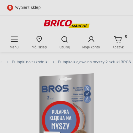
Wybierz sklep
Przejdź do głównej zawartości
Przejdź do wyszukiwarki
0
Menu
Mój sklep
Szukaj
Moje konto
Koszyk
Przejdź do kontaktu
in
>
Pułapki na szkodniki
>
Pułapka klejowa na myszy 2 sztuki BROS