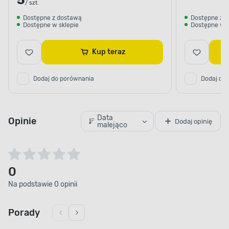
5
/ szt.
Dostępne z dostawą
Dostępne z 
Dostępne w sklepie
Dostępne w s
Kup teraz
Dodaj do porównania
Dodaj do
Data
Opinie
Dodaj opinię
malejąco
0
Na podstawie 0 opinii
Porady