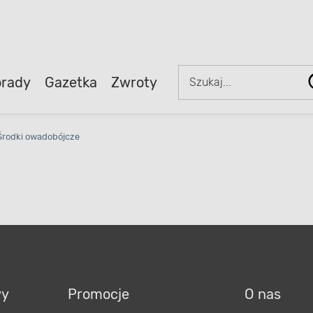
rady
Gazetka
Zwroty
Środki owadobójcze
wy
Promocje
O nas