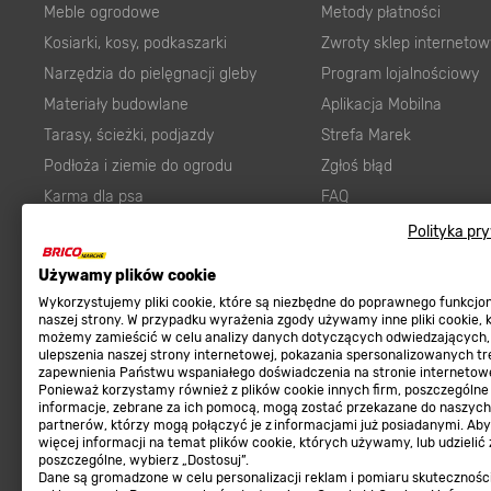
Meble ogrodowe
Metody płatności
Kosiarki, kosy, podkaszarki
Zwroty sklep internetow
Narzędzia do pielęgnacji gleby
Program lojalnościowy
Materiały budowlane
Aplikacja Mobilna
Tarasy, ścieżki, podjazdy
Strefa Marek
Podłoża i ziemie do ogrodu
Zgłoś błąd
Karma dla psa
FAQ
Ogród
Prawny obowiązek zape
Polityka pr
Farby wewnętrzne białe
zgodności towaru z um
Używamy plików cookie
Elektryka
Program Brico PRO
Wykorzystujemy pliki cookie, które są niezbędne do poprawnego funkcj
Panele
naszej strony. W przypadku wyrażenia zgody używamy inne pliki cookie, 
możemy zamieścić w celu analizy danych dotyczących odwiedzających,
Regulaminy
Elektronarzędzia
ulepszenia naszej strony internetowej, pokazania spersonalizowanych tre
zapewnienia Państwu wspaniałego doświadczenia na stronie internetowe
Płytki
Regulaminy
Ponieważ korzystamy również z plików cookie innych firm, poszczególne
informacje, zebrane za ich pomocą, mogą zostać przekazane do naszych
Panele podłogowe
Polityka prywatności
partnerów, którzy mogą połączyć je z informacjami już posiadanymi. Ab
Płyty OSB/HDF
więcej informacji na temat plików cookie, których używamy, lub udzielić
poszczególne, wybierz „Dostosuj”.
Grabie do ogrodu
Dane są gromadzone w celu personalizacji reklam i pomiaru skutecznośc