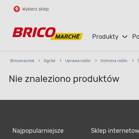
Wybierz sklep
Przejdź do głównej zawartości
Przejdź do wyszukiwarki
Produkty
Po
Przejdź do kontaktu
Bricomarché
>
Ogród
>
Uprawa roślin
>
Ochrona roślin
>
Nie znaleziono produktów
Najpopularniejsze
Sklep interneto