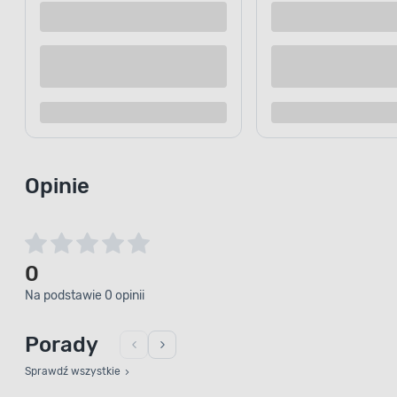
Dostępne z dostawą
Dostępne z
Dostępne w sklepie
Dostępne w
Kup teraz
Dodaj do porównania
Dodaj d
Opinie
0
Na podstawie 0 opinii
Porady
Sprawdź wszystkie