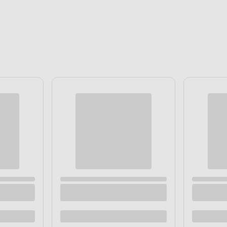
Cena online
wy dla psa M 17 cm Happet
Gryzak kawowy dla psa L 20 cm
31
.99 zł
/ szt.