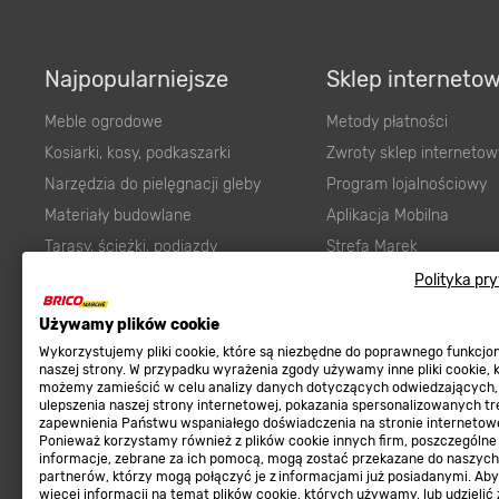
Najpopularniejsze
Sklep interneto
Meble ogrodowe
Metody płatności
Kosiarki, kosy, podkaszarki
Zwroty sklep internetow
Narzędzia do pielęgnacji gleby
Program lojalnościowy
Materiały budowlane
Aplikacja Mobilna
Tarasy, ścieżki, podjazdy
Strefa Marek
Polityka pr
Podłoża i ziemie do ogrodu
Zgłoś błąd
Karma dla psa
FAQ
Używamy plików cookie
Ogród
Prawny obowiązek zape
Wykorzystujemy pliki cookie, które są niezbędne do poprawnego funkcj
naszej strony. W przypadku wyrażenia zgody używamy inne pliki cookie, 
Farby wewnętrzne białe
zgodności towaru z um
możemy zamieścić w celu analizy danych dotyczących odwiedzających,
ulepszenia naszej strony internetowej, pokazania spersonalizowanych tre
Elektryka
Program Brico PRO
zapewnienia Państwu wspaniałego doświadczenia na stronie internetowe
Panele
Ponieważ korzystamy również z plików cookie innych firm, poszczególne
informacje, zebrane za ich pomocą, mogą zostać przekazane do naszych
Regulaminy
Elektronarzędzia
partnerów, którzy mogą połączyć je z informacjami już posiadanymi. Ab
więcej informacji na temat plików cookie, których używamy, lub udzielić