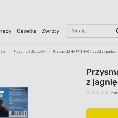
rady
Gazetka
Zwroty
sów
>
Przysmaki dla psów
>
Przysmaki HAPP SNACK paski z jagnięci
Przysm
z jagni
0 opi