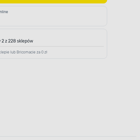
nline
 2 z 228 sklepów
lepie lub Bricomacie za 0 zł