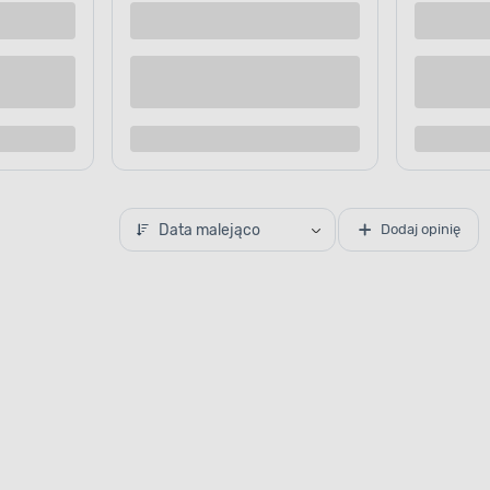
 dostawą
Dostępne z dostawą
 sklepie
Dostępne w sklepie
Kup teraz
Kup te
o porównania
Dodaj do porównania
Data malejąco
Dodaj opinię