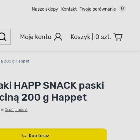
0
Nasze sklepy
Kontakt
Twoje porównanie
Moje konto
0 szt.
ną 200 g Happet
aki HAPP SNACK paski
ęciną 200 g Happet
nii
Oceń produkt
Kup teraz