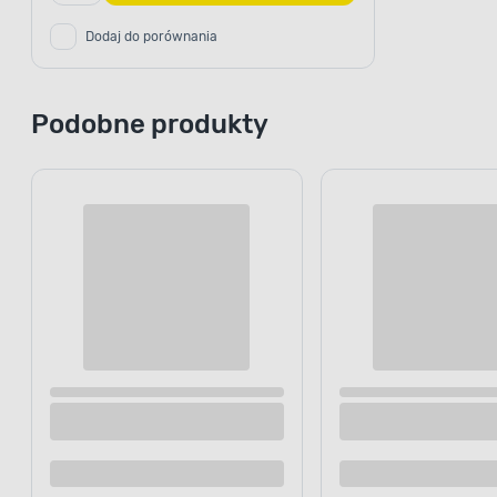
Dodaj do porównania
Podobne produkty
Cena online
Cena online
Gryzak kawowy dla psa S 13 cm Happet
Gryzak kawo
27
29
.99 zł
.99 zł
/ szt.
/ szt.