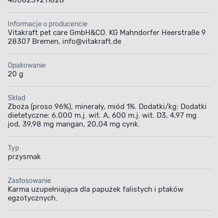
4008239211828
Informacje o producencie
Vitakraft pet care GmbH&CO. KG Mahndorfer Heerstraße 9
28307 Bremen, info@vitakraft.de
Opakowanie
20 g
Skład
Zboża (proso 96%), minerały, miód 1%. Dodatki/kg: Dodatki
dietetyczne: 6.000 m.j. wit. A, 600 m.j. wit. D3, 4,97 mg
jod, 39,98 mg mangan, 20,04 mg cynk.
Typ
przysmak
Zastosowanie
Karma uzupełniająca dla papużek falistych i ptaków
egzotycznych.