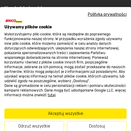
Kontakt do sklepu
Polityka prywatności
Strefa biznesu
Używamy plików cookie
Wykorzystujemy pliki cookie, które są niezbędne do poprawnego
funkcjonowania naszej strony. W przypadku wyrażenia zgody używamy
inne pliki cookie, które możemy zamieścić w celu analizy danych
dotyczących odwiedzających, ulepszenia naszej strony internetowej,
Dołącz do nas
pokazania spersonalizowanych treści i zapewnienia Państwu
wspaniałego doświadczenia na stronie internetowej. Ponieważ
korzystamy również z plików cookie innych firm, poszczególne
informacje, zebrane za ich pomocą, mogą zostać przekazane do naszych
partnerów, którzy mogą połączyć je z informacjami już posiadanymi. Aby
uzyskać więcej informacji na temat plików cookie, których używamy, lub
Metody płatności
udzielić zgody na poszczególne, wybierz „Dostosuj”.
Dane są gromadzone w celu personalizacji reklam i pomiaru skuteczności
kampanii reklamowych. Dane mogą być udostępniane Google LLC, więcej
informacji można znaleźć
tutaj
.
Akceptuj wszystkie
Informacje handlowe o towarach i ich cenach podane na stronach serwisu:
https://www.bricomarche.pl/
nie stanowią oferty, a są wyłącznie
Odrzuć wszystkie
Dostosuj
zaproszeniem do zawarcia umowy w rozumieniu art. 71 Kodeksu cywilnego.