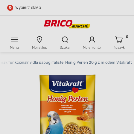
Wybierz sklep
Przejdź do głównej zawartości
Przejdź do wyszukiwarki
0
Menu
Mój sklep
Szukaj
Moje konto
Koszyk
Przejdź do kontaktu
mak funkcjonalny dla papugi falistej Honig Perlen 20 g z miodem Vitakraft