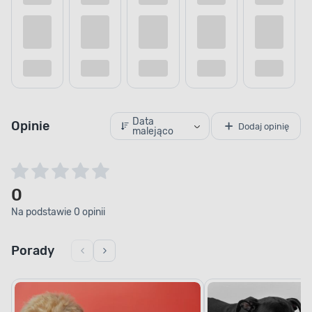
Kup teraz
Dodaj do porównania
Dodaj do
Data
Opinie
Dodaj opinię
malejąco
0
Na podstawie 0 opinii
Porady