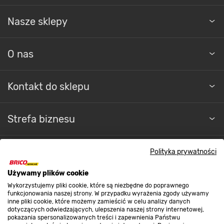
Nasze sklepy
O nas
Kontakt do sklepu
Strefa biznesu
Polityka prywatności
Dołącz do nas
Używamy plików cookie
Wykorzystujemy pliki cookie, które są niezbędne do poprawnego
funkcjonowania naszej strony. W przypadku wyrażenia zgody używamy
inne pliki cookie, które możemy zamieścić w celu analizy danych
dotyczących odwiedzających, ulepszenia naszej strony internetowej,
Metody płatności
pokazania spersonalizowanych treści i zapewnienia Państwu