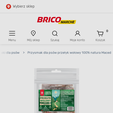
Wybierz sklep
Przejdź do głównej zawartości
Przejdź do wyszukiwarki
0
Menu
Mój sklep
Szukaj
Moje konto
Koszyk
Przejdź do kontaktu
aki dla psów
>
Przysmak dla psów przełyk wołowy 100% natura Maced