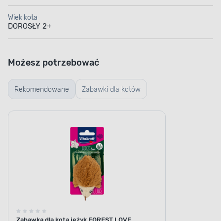
Wiek kota
DOROSŁY 2+
Możesz potrzebować
Rekomendowane
Zabawki dla kotów
WYSOKA ZAWARTOŚĆ MIĘSA
Bogaty skład
Podaj swojemu zwierzakowi przysmak o bogatym
Zabawka dla kota jeżyk FOREST LOVE