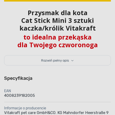
Przysmak dla kota
Cat Stick Mini 3 sztuki
kaczka/królik Vitakraft
to idealna przekąska
dla Twojego czworonoga
Przysmak dla kota Cat Stick Mini 3 sztuki
Rozwiń pełny opis
kaczka/królik Vitakraft przeznaczony jest
dla dorosłych kotów w wieku od 2 lat wzwyż.
Ta karma uzupełniająca w formie kabanosów
ma wyśmienity zapach i smak, a jej receptura jest
Specyfikacja
pozbawiona cukru oraz sztucznych dodatków
smakowych. W składzie znajduje się przede
wszystkim mięso i produkty pochodzenia zwierzęcego
EAN
oraz minerały. Produkt jest dostępny w różnych
4008239182005
wersjach smakowych.
Informacje o producencie
Vitakraft pet care GmbH&CO. KG Mahndorfer Heerstraße 9