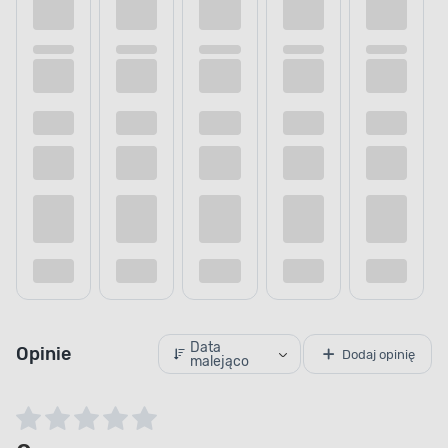
RECEPTURA BEZ CUKRU
Zdrowe składniki
Cukier nie jest korzystnym składnikiem
dla zdrowia zwierząt, dlatego w składzie tego
produktu wykluczono ten słodzik. Dzięki temu
masz pewność, że podajesz swojemu
czworonogowi smaczny, zdrowy i pożywny
przysmak bez substancji, które mogłyby
mu zaszkodzić.
Data
Opinie
Dodaj opinię
malejąco