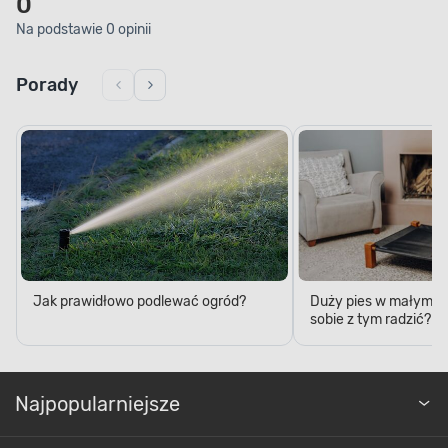
0
Na podstawie 0 opinii
Porady
Jak prawidłowo podlewać ogród?
Duży pies w małym mi
sobie z tym radzić?
BEZ SYNTETYCZNYCH DODATKÓW
Naturalne komponenty
Najpopularniejsze
Postaw na produkt z transparentnym składem.