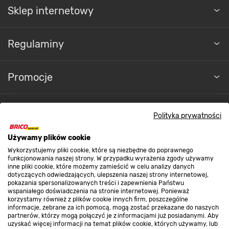
Pokarm zawiera wyłącznie wysokiej jakości
Sklep internetowy
składniki odżywcze, substancje mineralne
i witaminy pochodzenia naturalnego. W składzie
na próżno szukać konserwantów, sztucznych
Regulaminy
barwników i aromatów czy polepszaczy smaku.
Promocje
Nasze sklepy
Polityka prywatności
Używamy plików cookie
O nas
Wykorzystujemy pliki cookie, które są niezbędne do poprawnego
funkcjonowania naszej strony. W przypadku wyrażenia zgody używamy
inne pliki cookie, które możemy zamieścić w celu analizy danych
Kontakt do sklepu
dotyczących odwiedzających, ulepszenia naszej strony internetowej,
pokazania spersonalizowanych treści i zapewnienia Państwu
wspaniałego doświadczenia na stronie internetowej. Ponieważ
korzystamy również z plików cookie innych firm, poszczególne
Strefa biznesu
informacje, zebrane za ich pomocą, mogą zostać przekazane do naszych
partnerów, którzy mogą połączyć je z informacjami już posiadanymi. Aby
uzyskać więcej informacji na temat plików cookie, których używamy, lub