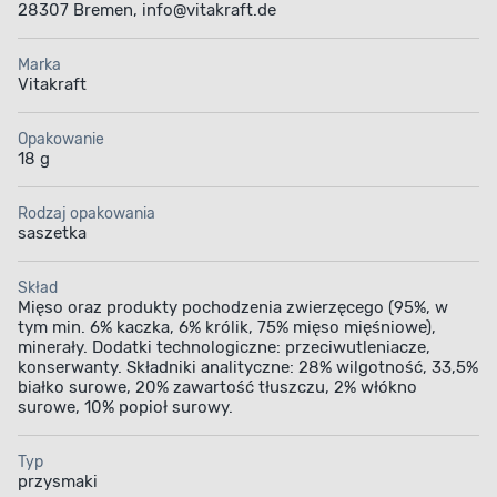
28307 Bremen, info@vitakraft.de
Marka
Vitakraft
Wysoka zawartość
Receptura bez cukru
mięsa
Opakowanie
18 g
Rodzaj opakowania
saszetka
Bez syntetycznych
Dla dorosłych kotów
Skład
Mięso oraz produkty pochodzenia zwierzęcego (95%, w
dodatków
tym min. 6% kaczka, 6% królik, 75% mięso mięśniowe),
minerały. Dodatki technologiczne: przeciwutleniacze,
konserwanty. Składniki analityczne: 28% wilgotność, 33,5%
białko surowe, 20% zawartość tłuszczu, 2% włókno
surowe, 10% popioł surowy.
Typ
przysmaki