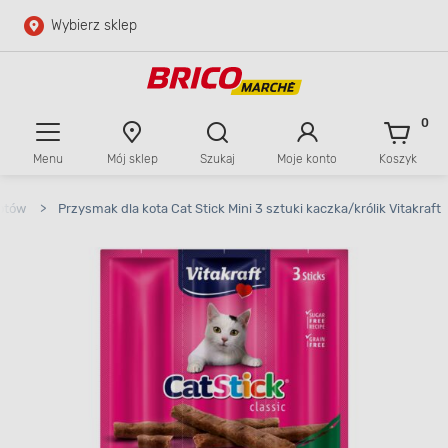
Wybierz sklep
Przejdź do głównej zawartości
Przejdź do wyszukiwarki
0
Menu
Mój sklep
Szukaj
Moje konto
Koszyk
Przejdź do kontaktu
kotów
>
Przysmak dla kota Cat Stick Mini 3 sztuki kaczka/królik Vitakraft