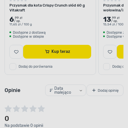
Przysmak dla kota Crispy Crunch słód 60 g
Przysmak dla 
Vitakraft
wołowina/inul
6
13
.99 zł
.99 zł
/ op.
/ op.
11,65 zł / 100 g
15,54 zł / 100 g
Dostępne z dostawą
Dostępne z 
Dostępne w sklepie
Dostępne w s
Kup teraz
Dodaj do porównania
Dodaj do
Data
Opinie
Dodaj opinię
malejąco
0
Na podstawie 0 opinii