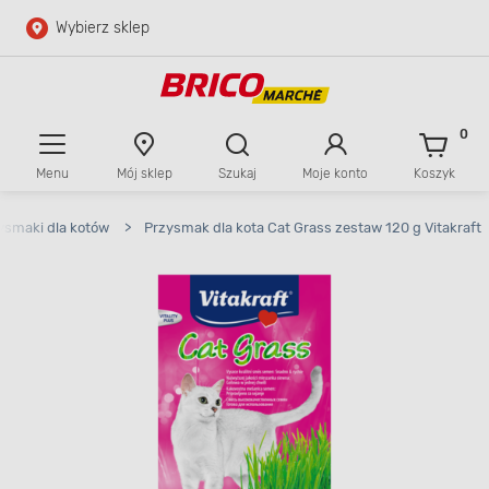
Wybierz sklep
Przejdź do głównej zawartości
Przejdź do wyszukiwarki
0
Menu
Mój sklep
Szukaj
Moje konto
Koszyk
Przejdź do kontaktu
ysmaki dla kotów
>
Przysmak dla kota Cat Grass zestaw 120 g Vitakraft