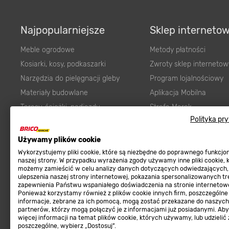
Najpopularniejsze
Sklep interneto
Meble ogrodowe
Metody płatności
Kosiarki, kosy, podkaszarki
Zwroty sklep internetow
Narzędzia do pielęgnacji gleby
Program lojalnościowy
Materiały budowlane
Aplikacja Mobilna
Tarasy, ścieżki, podjazdy
Strefa Marek
Polityka pr
Podłoża i ziemie do ogrodu
Zgłoś błąd
Karma dla psa
FAQ
Używamy plików cookie
Ogród
Prawny obowiązek zape
Wykorzystujemy pliki cookie, które są niezbędne do poprawnego funkcj
naszej strony. W przypadku wyrażenia zgody używamy inne pliki cookie, 
Farby wewnętrzne białe
zgodności towaru z um
możemy zamieścić w celu analizy danych dotyczących odwiedzających,
ulepszenia naszej strony internetowej, pokazania spersonalizowanych tre
Elektryka
Program Brico PRO
zapewnienia Państwu wspaniałego doświadczenia na stronie internetowe
Panele
Ponieważ korzystamy również z plików cookie innych firm, poszczególne
informacje, zebrane za ich pomocą, mogą zostać przekazane do naszych
Regulaminy
Elektronarzędzia
partnerów, którzy mogą połączyć je z informacjami już posiadanymi. Ab
więcej informacji na temat plików cookie, których używamy, lub udzielić
Płytki
Regulaminy
poszczególne, wybierz „Dostosuj”.