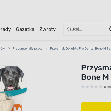
rady
Gazetka
Zwroty
sów
>
Przysmaki dla psów
>
Przysmak Delights Pro Dental Bone M 1 s
Przysma
Bone M 
0 opi