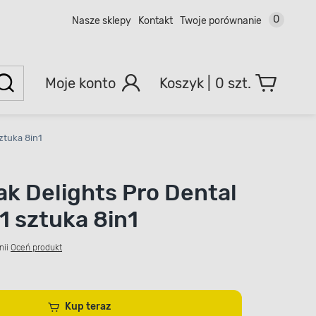
0
Nasze sklepy
Kontakt
Twoje porównanie
Moje konto
0 szt.
ztuka 8in1
k Delights Pro Dental
1 sztuka 8in1
nii
Oceń produkt
Kup teraz