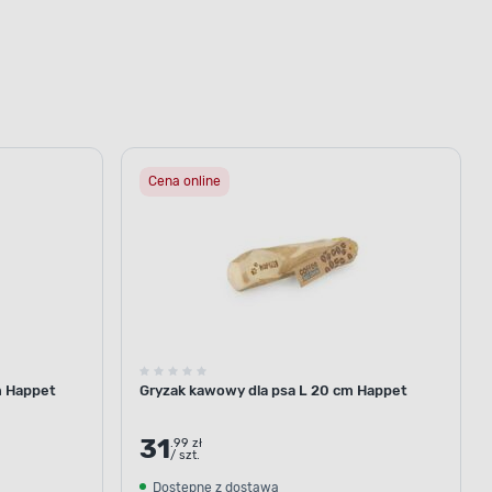
Cena online
m Happet
Gryzak kawowy dla psa L 20 cm Happet
31
.99 zł
/ szt.
Dostępne z dostawą