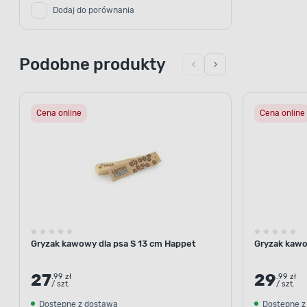
Dodaj do porównania
Podobne produkty
Cena online
Cena online
Gryzak kawowy dla psa S 13 cm Happet
Gryzak kawo
27
29
.99 zł
.99 zł
/ szt.
/ szt.
Dostępne z dostawą
Dostępne z