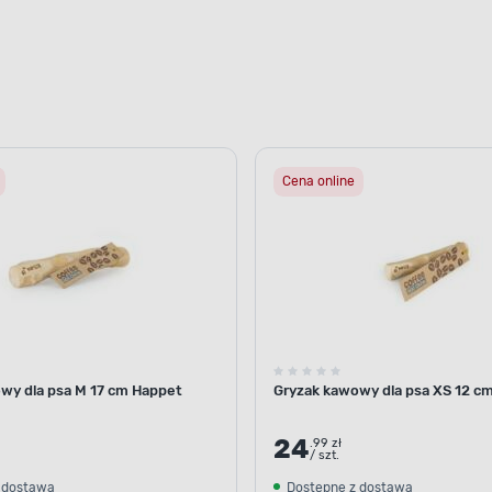
Cena online
wy dla psa M 17 cm Happet
Gryzak kawowy dla psa XS 12 c
24
.99 zł
/ szt.
 dostawą
Dostępne z dostawą