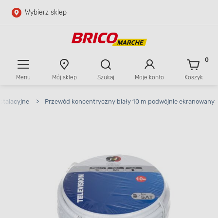
Wybierz sklep
Przejdź do głównej zawartości
Przejdź do wyszukiwarki
0
Menu
Mój sklep
Szukaj
Moje konto
Koszyk
Przejdź do kontaktu
stalacyjne
>
Przewód koncentryczny biały 10 m podwójnie ekranowany