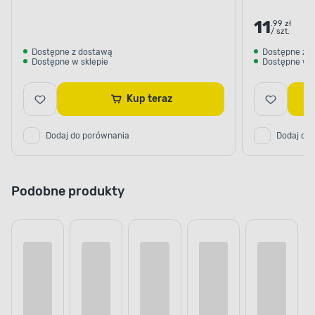
11
.99 zł
/ szt.
Dostępne z dostawą
Dostępne z 
Dostępne w sklepie
Dostępne w s
Kup teraz
Dodaj do porównania
Dodaj do
Podobne produkty