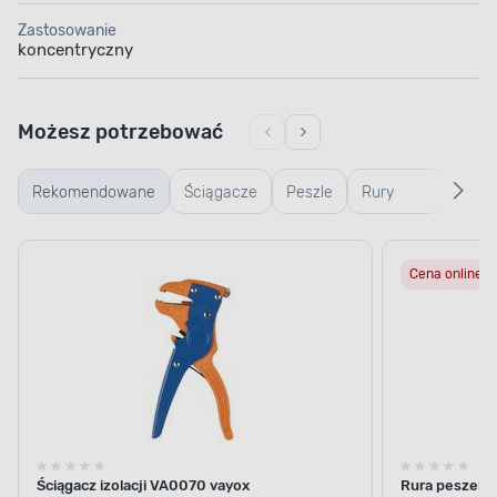
Zastosowanie
koncentryczny
Możesz potrzebować
Rekomendowane
Ściągacze
Peszle
Rury
Kanał
osłonowe
insta
Cena online
Ściągacz izolacji VA0070 vayox
Rura peszel R