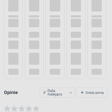
Data
Opinie
Dodaj opinię
malejąco