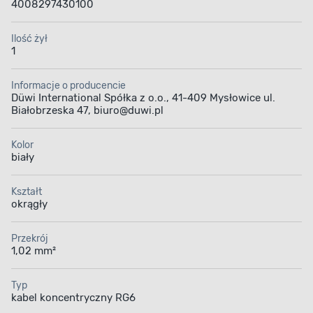
4008297430100
Ilość żył
1
Informacje o producencie
Düwi International Spółka z o.o., 41-409 Mysłowice ul.
Białobrzeska 47, biuro@duwi.pl
Kolor
biały
Kształt
okrągły
Przekrój
1,02 mm²
Typ
kabel koncentryczny RG6