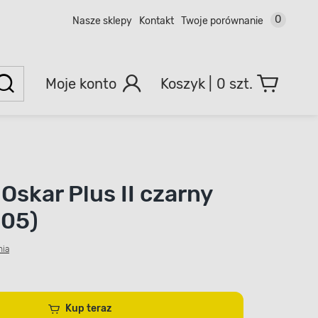
0
Nasze sklepy
Kontakt
Twoje porównanie
Moje konto
0 szt.
Oskar Plus II czarny
005)
nia
Kup teraz