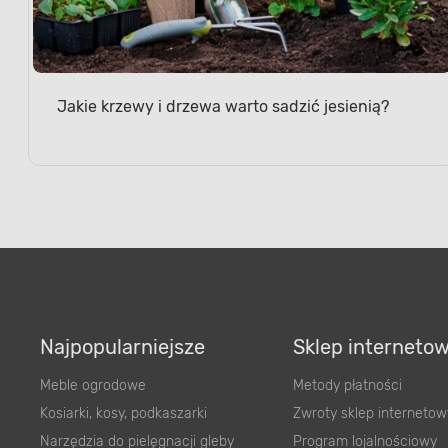
Jakie krzewy i drzewa warto sadzić jesienią?
Najpopularniejsze
Sklep interneto
Meble ogrodowe
Metody płatności
Kosiarki, kosy, podkaszarki
Zwroty sklep internetow
Narzędzia do pielęgnacji gleby
Program lojalnościowy