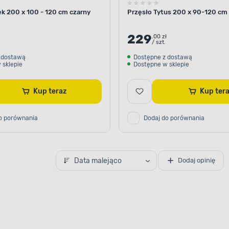
ek 200 x 100 - 120 cm czarny
Przęsło Tytus 200 x 90-120 cm
229
.00 zł
/ szt.
 dostawą
Dostępne z dostawą
 sklepie
Dostępne w sklepie
Kup teraz
Kup te
o porównania
Dodaj do porównania
Data malejąco
Dodaj opinię