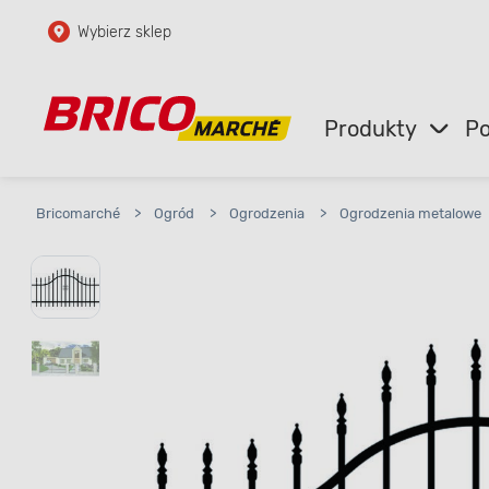
Wybierz sklep
Przejdź do głównej zawartości
Przejdź do wyszukiwarki
Produkty
Po
Przejdź do kontaktu
Bricomarché
>
Ogród
>
Ogrodzenia
>
Ogrodzenia metalowe