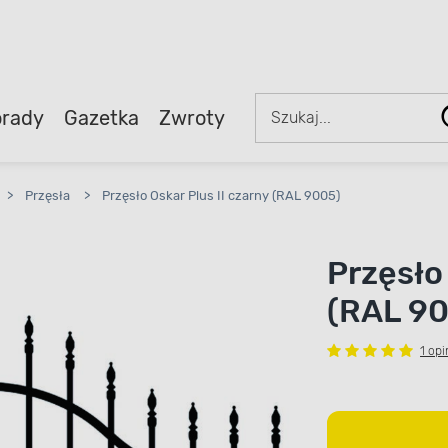
rady
Gazetka
Zwroty
>
Przęsła
>
Przęsło Oskar Plus II czarny (RAL 9005)
Przęsło 
(RAL 9
1 opi