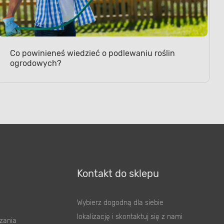
Co powinieneś wiedzieć o podlewaniu roślin
ogrodowych?
Kontakt do sklepu
Wybierz dogodną dla siebie
lokalizację i skontaktuj się z nami
zania