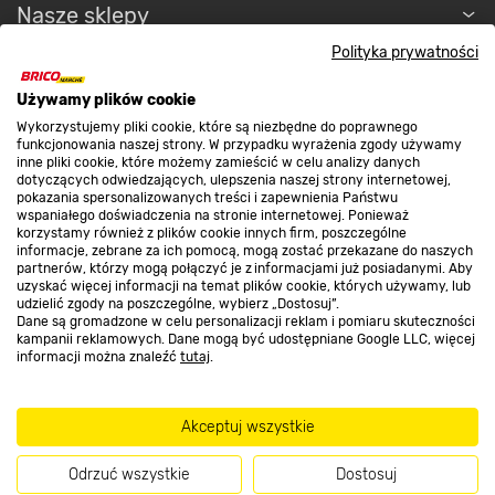
Nasze sklepy
Polityka prywatności
O nas
Używamy plików cookie
Wykorzystujemy pliki cookie, które są niezbędne do poprawnego
funkcjonowania naszej strony. W przypadku wyrażenia zgody używamy
Kontakt do sklepu
inne pliki cookie, które możemy zamieścić w celu analizy danych
dotyczących odwiedzających, ulepszenia naszej strony internetowej,
pokazania spersonalizowanych treści i zapewnienia Państwu
wspaniałego doświadczenia na stronie internetowej. Ponieważ
Strefa biznesu
korzystamy również z plików cookie innych firm, poszczególne
informacje, zebrane za ich pomocą, mogą zostać przekazane do naszych
partnerów, którzy mogą połączyć je z informacjami już posiadanymi. Aby
uzyskać więcej informacji na temat plików cookie, których używamy, lub
udzielić zgody na poszczególne, wybierz „Dostosuj”.
Dołącz do nas
Dane są gromadzone w celu personalizacji reklam i pomiaru skuteczności
kampanii reklamowych. Dane mogą być udostępniane Google LLC, więcej
informacji można znaleźć
tutaj
.
Akceptuj wszystkie
Metody płatności
Odrzuć wszystkie
Dostosuj