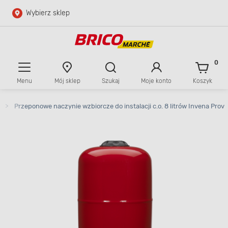
Wybierz sklep
Przejdź do głównej zawartości
Przejdź do wyszukiwarki
0
Menu
Mój sklep
Szukaj
Moje konto
Koszyk
Przejdź do kontaktu
>
Przeponowe naczynie wzbiorcze do instalacji c.o. 8 litrów Invena Prov