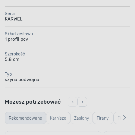
Seria
KARWEL
Skład zestawu
1 profil pcv
Szerokość
5,8 cm
Typ
szyna podwójna
Możesz potrzebować
Rekomendowane
Karnisze
Zasłony
Firany
Firany n
z tej
na
na
przelotk