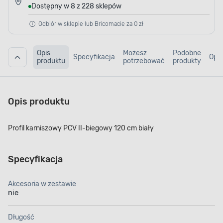
Dostępny w 8 z 228 sklepów
Odbiór w sklepie lub Bricomacie za 0 zł
Opis
Możesz
Podobne
Specyfikacja
Opin
produktu
potrzebować
produkty
Opis produktu
Profil karniszowy PCV II-biegowy 120 cm biały
Specyfikacja
Akcesoria w zestawie
nie
Długość