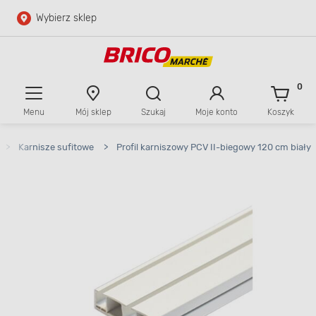
Wybierz sklep
Przejdź do głównej zawartości
Przejdź do wyszukiwarki
0
Menu
Mój sklep
Szukaj
Moje konto
Koszyk
Przejdź do kontaktu
>
Karnisze sufitowe
>
Profil karniszowy PCV II-biegowy 120 cm biały