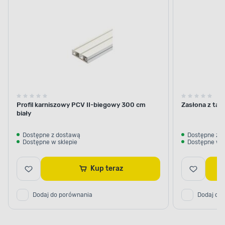
samej
taśmie
taśmie
serii
Profil karniszowy PCV II-biegowy 300 cm
Zasłona z taś
biały
Dostępne z dostawą
Dostępne z 
Dostępne w sklepie
Dostępne w s
Kup teraz
Dodaj do porównania
Dodaj do