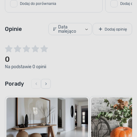
Dodaj do porównania
Dodaj do
Data
Opinie
Dodaj opinię
malejąco
0
Na podstawie 0 opinii
Porady