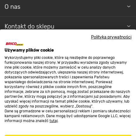
O nas
Kontakt do sklepu
Polityka prywatności
Strefa biznesu
Używamy plików cookie
Wykorzystujemy pliki cookie, które są niezbędne do poprawnego
funkcjonowania naszej strony. W przypadku wyrażenia zgody używamy
inne pliki cookie, które możemy zamieścić w celu analizy danych
Dołącz do nas
dotyczących odwiedzających, ulepszenia naszej strony internetowej,
pokazania spersonalizowanych treści i zapewnienia Państwu
wspaniałego doświadczenia na stronie internetowej. Ponieważ
korzystamy również z plików cookie innych firm, poszczególne
informacje, zebrane za ich pomocą, mogą zostać przekazane do naszych
partnerów, którzy mogą połączyć je z informacjami już posiadanymi. Aby
Metody płatności
uzyskać więcej informacji na temat plików cookie, których używamy, lub
udzielić zgody na poszczególne, wybierz „Dostosuj”.
Dane są gromadzone w celu personalizacji reklam i pomiaru skuteczności
kampanii reklamowych. Dane mogą być udostępniane Google LLC, więcej
informacji można znaleźć
tutaj
.