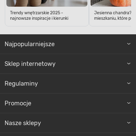
Trendy wnętrzarskie 2025 -
Jesienna chandra? D
najnowsze inspiracje i kierunki
mieszkaniu, które pop
Najpopularniejsze
Sklep internetowy
Regulaminy
Promocje
Nasze sklepy