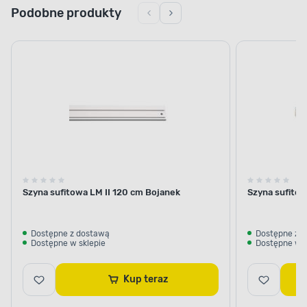
Podobne produkty
Szyna sufitowa LM II 120 cm Bojanek
Szyna sufito
Dostępne z dostawą
Dostępne z 
Dostępne w sklepie
Dostępne w s
Kup teraz